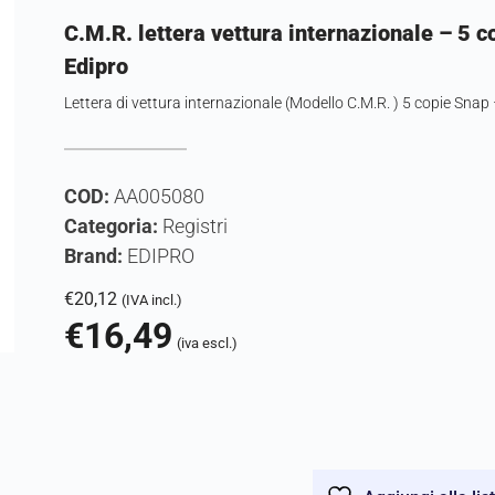
C.M.R. lettera vettura internazionale – 5 c
Edipro
Lettera di vettura internazionale (Modello C.M.R. ) 5 copie Sn
COD:
AA005080
Categoria:
Registri
Brand:
EDIPRO
€
20,12
(IVA incl.)
€
16,49
(iva escl.)