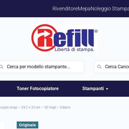
Rivenditore
Mepa
Noleggio Stampa
Toner Fotocopiatore
Stampanti
5 copie snap – 29,7 x 21cm – 50 fogli – Edipro
Originale