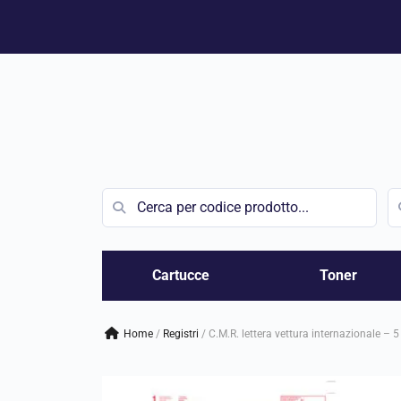
Vai
al
contenuto
Cartucce
Toner
Home
/
registri
/
C.M.R. lettera vettura internazionale – 