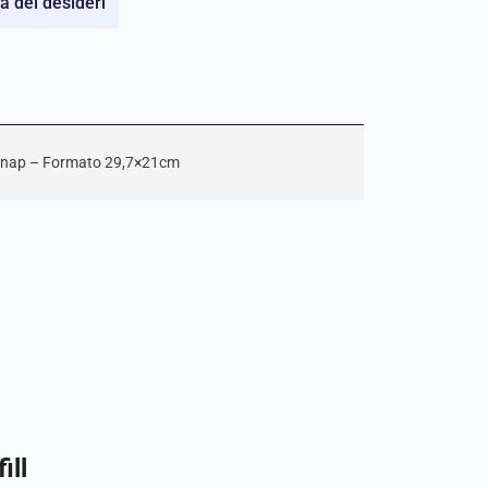
ta dei desideri
ie Snap – Formato 29,7×21cm
ill