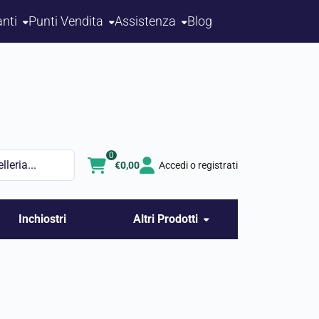
nti
Punti Vendita
Assistenza
Blog
0
€
0,00
Accedi o registrati
Inchiostri
Altri Prodotti