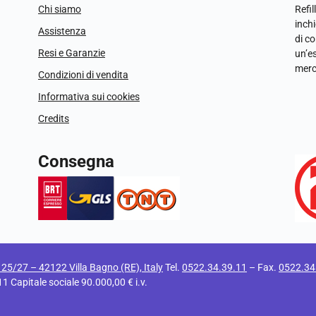
Chi siamo
Refil
inchi
Assistenza
di c
Resi e Garanzie
un’e
merc
Condizioni di vendita
Informativa sui cookies
Credits
Consegna
i 25/27 – 42122 Villa Bagno (RE), Italy
Tel.
0522.34.39.11
– Fax.
0522.34
apitale sociale 90.000,00 € i.v.