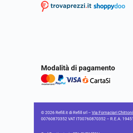
Modalità di pagamento
© 2026 Refill.it di Refill srl –
Via Fornaciari Chitton
00760870352 VAT IT00760870352 – R.E.A. 194511 C