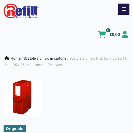
Vai
al
contenuto
0
€
0,00
Home
/
scatole archivio in cartone
/
Scatola archivio Pick Up – dorso 16
cm – 35 x 25 cm – rosso – Fellowes
Originale