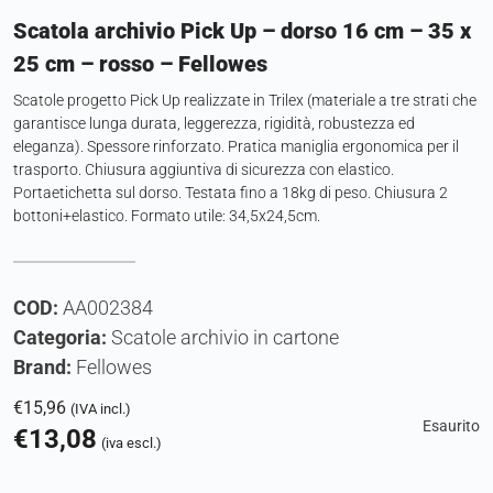
Scatola archivio Pick Up – dorso 16 cm – 35 x
25 cm – rosso – Fellowes
Scatole progetto Pick Up realizzate in Trilex (materiale a tre strati che
garantisce lunga durata, leggerezza, rigidità, robustezza ed
eleganza). Spessore rinforzato. Pratica maniglia ergonomica per il
trasporto. Chiusura aggiuntiva di sicurezza con elastico.
Portaetichetta sul dorso. Testata fino a 18kg di peso. Chiusura 2
bottoni+elastico. Formato utile: 34,5x24,5cm.
COD:
AA002384
Categoria:
Scatole archivio in cartone
Brand:
Fellowes
€
15,96
(IVA incl.)
Esaurito
€
13,08
(iva escl.)