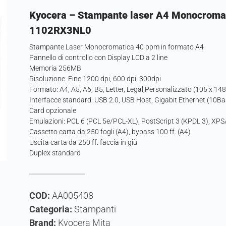
Kyocera – Stampante laser A4 Monocrom
1102RX3NL0
Stampante Laser Monocromatica 40 ppm in formato A4
Pannello di controllo con Display LCD a 2 line
Memoria 256MB
Risoluzione: Fine 1200 dpi, 600 dpi, 300dpi
Formato: A4, A5, A6, B5, Letter, Legal,Personalizzato (105 x 
Interfacce standard: USB 2.0, USB Host, Gigabit Ethernet (1
Card opzionale
Emulazioni: PCL 6 (PCL 5e/PCL-XL), PostScript 3 (KPDL 3), XP
Cassetto carta da 250 fogli (A4), bypass 100 ff. (A4)
Uscita carta da 250 ff. faccia in giù
Duplex standard
COD:
AA005408
Categoria:
Stampanti
Brand:
Kyocera Mita