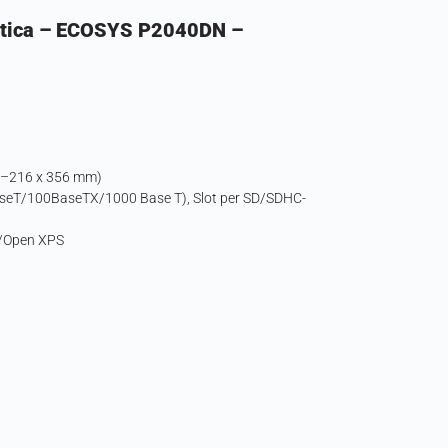
atica – ECOSYS P2040DN –
148–216 x 356 mm)
0BaseT/100BaseTX/1000 Base T), Slot per SD/SDHC-
S/Open XPS