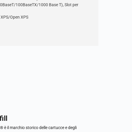
 (10BaseT/100BaseTX/1000 Base T), Slot per
), XPS/Open XPS
ill
l® è il marchio storico delle cartucce e degli