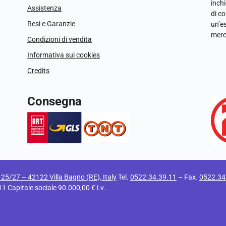
inchi
Assistenza
di c
Resi e Garanzie
un’e
merc
Condizioni di vendita
Informativa sui cookies
Credits
Consegna
i 25/27 – 42122 Villa Bagno (RE), Italy
Tel.
0522.34.39.11
– Fax.
0522.34
apitale sociale 90.000,00 € i.v.