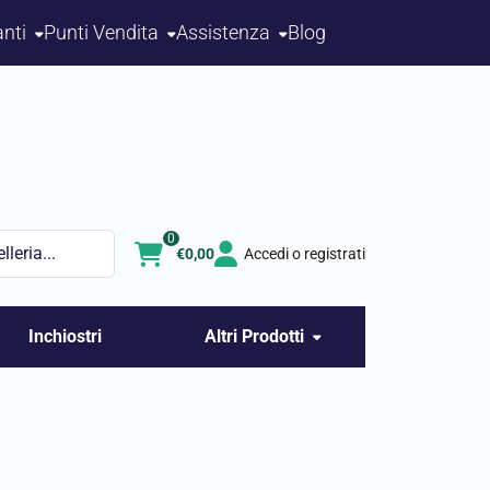
nti
Punti Vendita
Assistenza
Blog
0
€
0,00
Accedi o registrati
Inchiostri
Altri Prodotti