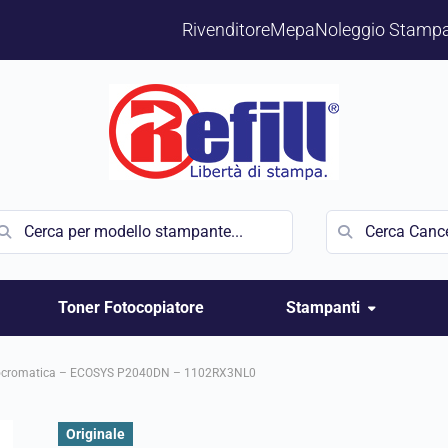
Rivenditore
Mepa
Noleggio Stampa
Toner Fotocopiatore
Stampanti
nocromatica – ECOSYS P2040DN – 1102RX3NL0
Originale