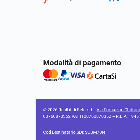
Modalità di pagamento
© 2026 Refill.it di Refill srl –
Via Fornaciari Chitton
00760870352 VAT IT00760870352 – R.E.A. 194511 C
Cod Destinatario SDI: SUBM70N