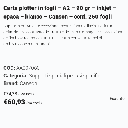
Carta plotter in fogli – A2 – 90 gr – inkjet –
opaca – bianco – Canson – conf. 250 fogli
Supporto polivalente eccezionalmente bianco e liscio. Perfetta
definizione e contrasto del tratto e delle aree omogenee. Essicazione
dell'inchiostro immediata. Il PH neutro consente tempi di
archiviazione molto lunghi.
COD:
AA007060
Categoria:
Supporti speciali per usi specifici
Brand:
Canson
€
74,33
(IVA incl.)
Esaurito
€
60,93
(iva escl.)