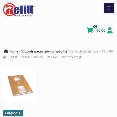
Vai
al
contenuto
0
€
0,00
Home
/
supporti speciali per usi specifici
/
Carta plotter in fogli – A2 – 90
gr – inkjet – opaca – bianco – Canson – conf. 250 fogli
Originale