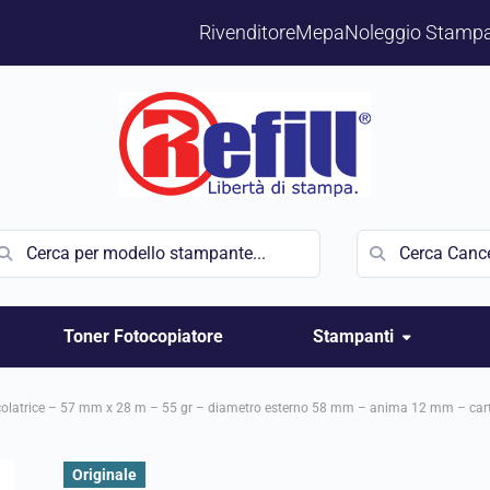
Rivenditore
Mepa
Noleggio Stampa
Toner Fotocopiatore
Stampanti
colatrice – 57 mm x 28 m – 55 gr – diametro esterno 58 mm – anima 12 mm – carta
Originale