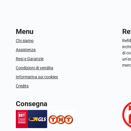
Menu
Ref
Chi siamo
Refil
inchi
Assistenza
di c
Resi e Garanzie
un’e
merc
Condizioni di vendita
Informativa sui cookies
Credits
Consegna