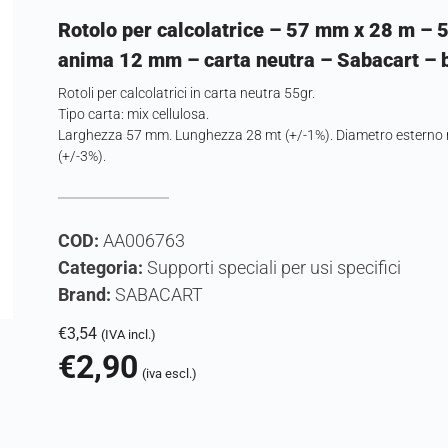
Rotolo per calcolatrice – 57 mm x 28 m – 
anima 12 mm – carta neutra – Sabacart – b
Rotoli per calcolatrici in carta neutra 55gr.
Tipo carta: mix cellulosa.
Larghezza 57 mm. Lunghezza 28 mt (+/-1%). Diametro estern
(+/-3%).
COD:
AA006763
Categoria:
Supporti speciali per usi specifici
Brand:
SABACART
€
3,54
(IVA incl.)
€
2,90
(iva escl.)