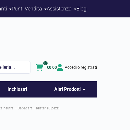
nti
Punti Vendita
Assistenza
Blog
0
€
0,00
Accedi o registrati
Inchiostri
Altri Prodotti
 neutra – Sabacart – blister 10 pezzi