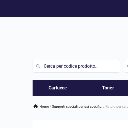
Vai
al
contenuto
Cartucce
Toner
Home
/
supporti speciali per usi specifici
/
Rotolo per cal