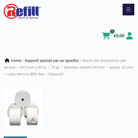
Vai
al
contenuto
0
€
0,00
Home
/
supporti speciali per usi specifici
/
Rotolo per distributore self
service – 59,5 mm x 85 m – 70 gr – diametro esterno 90 mm – anima 18 mm
– carta termica BPA free – Sabacart