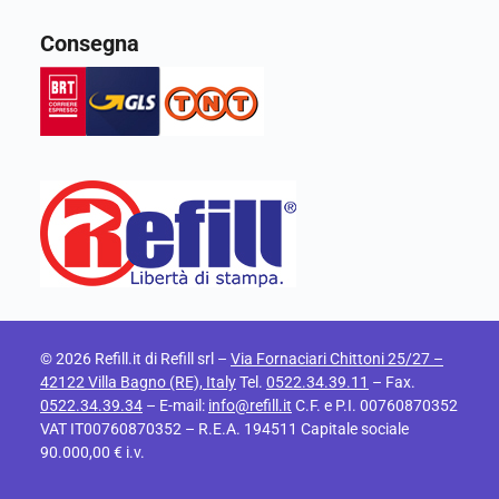
Consegna
© 2026 Refill.it di Refill srl –
Via Fornaciari Chittoni 25/27 –
42122 Villa Bagno (RE), Italy
Tel.
0522.34.39.11
– Fax.
0522.34.39.34
– E-mail:
info@refill.it
C.F. e P.I. 00760870352
VAT IT00760870352 – R.E.A. 194511 Capitale sociale
90.000,00 € i.v.