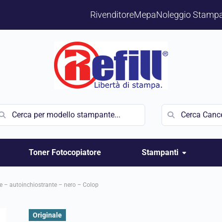
Rivenditore
Mepa
Noleggio Stampa
Toner Fotocopiatore
Stampanti
e – autoinchiostrante – nero – Colop
Originale