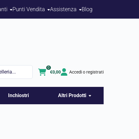
nti
Punti Vendita
Assistenza
Blog
0
€
0,00
Accedi o registrati
Inchiostri
Altri Prodotti