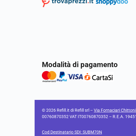
Modalità di pagamento
© 2026 Refill.it di Refill srl –
Via Fornaciari Chitton
00760870352 VAT IT00760870352 – R.E.A. 194511 C
Cod Destinatario SDI: SUBM70N