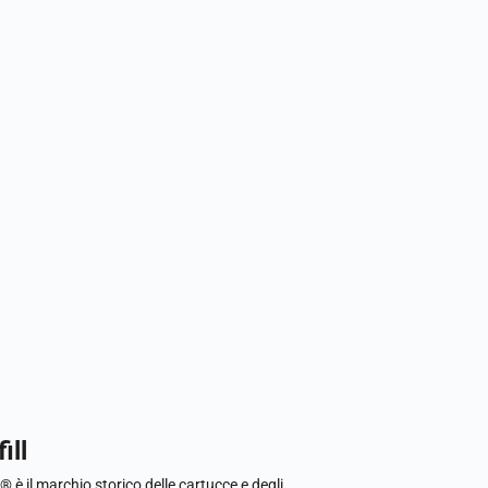
ill
l® è il marchio storico delle cartucce e degli