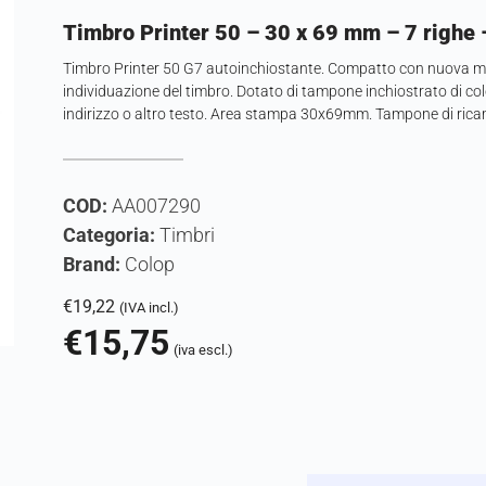
Timbro Printer 50 – 30 x 69 mm – 7 righe 
Timbro Printer 50 G7 autoinchiostante. Compatto con nuova mo
individuazione del timbro. Dotato di tampone inchiostrato di col
indirizzo o altro testo. Area stampa 30x69mm. Tampone di rica
COD:
AA007290
Categoria:
Timbri
Brand:
Colop
€
19,22
(IVA incl.)
€
15,75
(iva escl.)