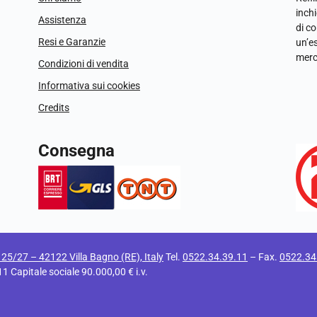
inchi
Assistenza
di c
Resi e Garanzie
un’e
merc
Condizioni di vendita
Informativa sui cookies
Credits
Consegna
i 25/27 – 42122 Villa Bagno (RE), Italy
Tel.
0522.34.39.11
– Fax.
0522.34
apitale sociale 90.000,00 € i.v.