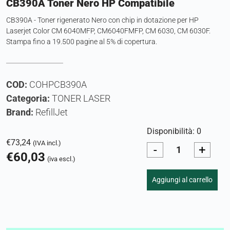
CB390A Toner Nero HP Compatibile
CB390A - Toner rigenerato Nero con chip in dotazione per HP
Laserjet Color CM 6040MFP, CM6040FMFP, CM 6030, CM 6030F.
Stampa fino a 19.500 pagine al 5% di copertura.
COD:
COHPCB390A
Categoria:
TONER LASER
Brand:
RefillJet
Disponibilità: 0
€
73,24
(IVA incl.)
-
+
€
60,03
(iva escl.)
Aggiungi al carrello