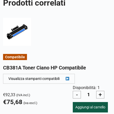
Prodotti correlati
Compatibile
CB381A Toner Ciano HP Compatibile
Visualizza stampanti compatibili
Disponibilità: 1
-
+
€
92,33
(IVA incl.)
€
75,68
(iva escl.)
Aggiungi al carrello