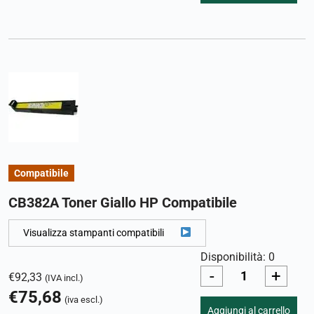
Compatibile
CB382A Toner Giallo HP Compatibile
Visualizza stampanti compatibili
Disponibilità: 0
-
+
€
92,33
(IVA incl.)
€
75,68
(iva escl.)
Aggiungi al carrello