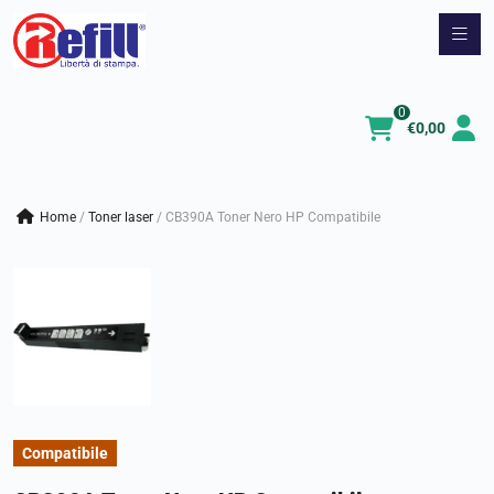
Vai
al
contenuto
0
€
0,00
Home
/
toner laser
/
CB390A Toner Nero HP Compatibile
Compatibile