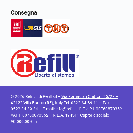
Consegna
© 2026 Refill.it di Refill srl –
Via Fornaciari Chittoni 25/27 –
42122 Villa Bagno (RE), Italy
Tel.
0522.34.39.11
– Fax.
0522.34.39.34
– E-mail:
info@refill.it
C.F. e P.I. 00760870352
VAT IT00760870352 – R.E.A. 194511 Capitale sociale
90.000,00 € i.v.