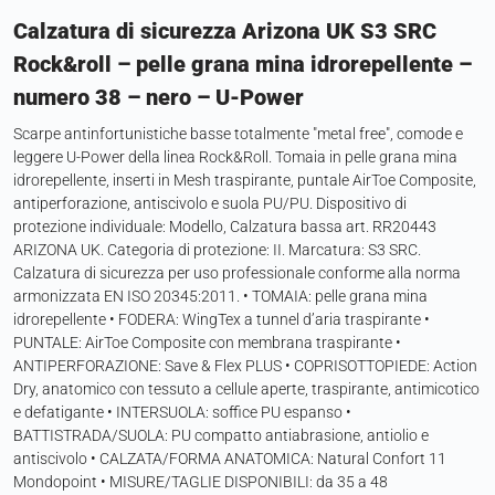
Calzatura di sicurezza Arizona UK S3 SRC
Rock&roll – pelle grana mina idrorepellente –
numero 38 – nero – U-Power
Scarpe antinfortunistiche basse totalmente "metal free", comode e
leggere U-Power della linea Rock&Roll. Tomaia in pelle grana mina
idrorepellente, inserti in Mesh traspirante, puntale AirToe Composite,
antiperforazione, antiscivolo e suola PU/PU. Dispositivo di
protezione individuale: Modello, Calzatura bassa art. RR20443
ARIZONA UK. Categoria di protezione: II. Marcatura: S3 SRC.
Calzatura di sicurezza per uso professionale conforme alla norma
armonizzata EN ISO 20345:2011. • TOMAIA: pelle grana mina
idrorepellente • FODERA: WingTex a tunnel d’aria traspirante •
PUNTALE: AirToe Composite con membrana traspirante •
ANTIPERFORAZIONE: Save & Flex PLUS • COPRISOTTOPIEDE: Action
Dry, anatomico con tessuto a cellule aperte, traspirante, antimicotico
e defatigante • INTERSUOLA: soffice PU espanso •
BATTISTRADA/SUOLA: PU compatto antiabrasione, antiolio e
antiscivolo • CALZATA/FORMA ANATOMICA: Natural Confort 11
Mondopoint • MISURE/TAGLIE DISPONIBILI: da 35 a 48