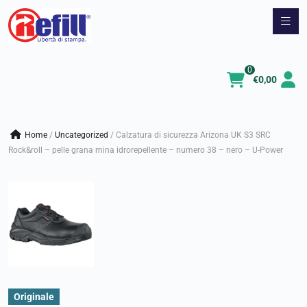
Vai
al
contenuto
0
€
0,00
Home
/
uncategorized
/
Calzatura di sicurezza Arizona UK S3 SRC
Rock&roll – pelle grana mina idrorepellente – numero 38 – nero – U-Power
Originale