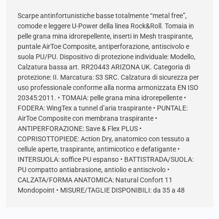
Scarpe antinfortunistiche basse totalmente “metal free”,
comode e leggere U-Power della linea Rock&Roll. Tomaia in
pelle grana mina idrorepellente, inserti in Mesh traspirante,
puntale AirToe Composite, antiperforazione, antiscivolo e
suola PU/PU. Dispositivo di protezione individuale: Modello,
Calzatura bassa art. RR20443 ARIZONA UK. Categoria di
protezione: II. Marcatura: S3 SRC. Calzatura di sicurezza per
uso professionale conforme alla norma armonizzata EN ISO
20345:2011. • TOMAIA: pelle grana mina idrorepellente •
FODERA: WingTex a tunnel d’aria traspirante • PUNTALE:
AirToe Composite con membrana traspirante •
ANTIPERFORAZIONE: Save & Flex PLUS •
COPRISOTTOPIEDE: Action Dry, anatomico con tessuto a
cellule aperte, traspirante, antimicotico e defatigante •
INTERSUOLA: soffice PU espanso • BATTISTRADA/SUOLA:
PU compatto antiabrasione, antiolio e antiscivolo •
CALZATA/FORMA ANATOMICA: Natural Confort 11
Mondopoint • MISURE/TAGLIE DISPONIBILI: da 35 a 48