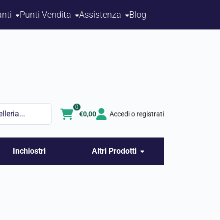
nti
Punti Vendita
Assistenza
Blog
0
€
0,00
Accedi o registrati
Inchiostri
Altri Prodotti