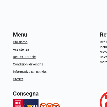
Menu
Ref
Chi siamo
Refil
inchi
Assistenza
di c
Resi e Garanzie
un’e
merc
Condizioni di vendita
Informativa sui cookies
Credits
Consegna