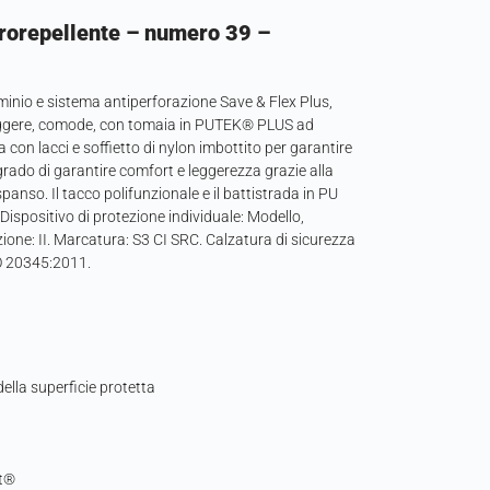
drorepellente – numero 39 –
minio e sistema antiperforazione Save & Flex Plus,
Leggere, comode, con tomaia in PUTEK® PLUS ad
 con lacci e soffietto di nylon imbottito per garantire
grado di garantire comfort e leggerezza grazie alla
panso. Il tacco polifunzionale e il battistrada in PU
Dispositivo di protezione individuale: Modello,
ne: II. Marcatura: S3 CI SRC. Calzatura di sicurezza
O 20345:2011.
la superficie protetta
t®