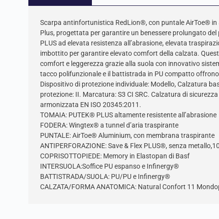
Scarpa antinfortunistica RedLion®, con puntale AirToe® in 
Plus, progettata per garantire un benessere prolungato de
PLUS ad elevata resistenza all’abrasione, elevata traspirazio
imbottito per garantire elevato comfort della calzata. Ques
comfort e leggerezza grazie alla suola con innovativo sistem
tacco polifunzionale e il battistrada in PU compatto offrono
Dispositivo di protezione individuale: Modello, Calzatura 
protezione: II. Marcatura: S3 CI SRC. Calzatura di sicurezz
armonizzata EN ISO 20345:2011.
TOMAIA: PUTEK® PLUS altamente resistente all’abrasione
FODERA: Wingtex® a tunnel d’aria traspirante
PUNTALE: AirToe® Aluminium, con membrana traspirante
ANTIPERFORAZIONE: Save & Flex PLUS®, senza metallo,100%
COPRISOTTOPIEDE: Memory in Elastopan di Basf
INTERSUOLA:Soffice PU espanso e Infinergy®
BATTISTRADA/SUOLA: PU/PU e Infinergy®
CALZATA/FORMA ANATOMICA: Natural Confort 11 Mondo