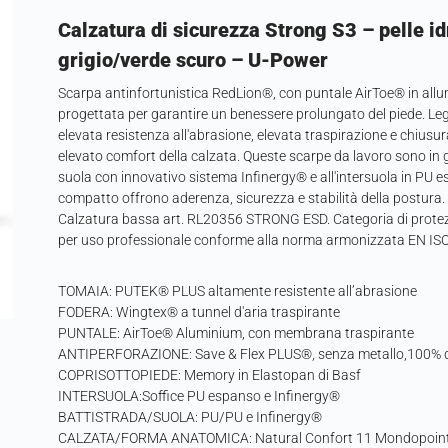
Calzatura di sicurezza Strong S3 – pelle i
grigio/verde scuro – U-Power
Scarpa antinfortunistica RedLion®, con puntale AirToe® in allu
progettata per garantire un benessere prolungato del piede. 
elevata resistenza all'abrasione, elevata traspirazione e chiusura
elevato comfort della calzata. Queste scarpe da lavoro sono in 
suola con innovativo sistema Infinergy® e all'intersuola in PU es
compatto offrono aderenza, sicurezza e stabilità della postura. 
Calzatura bassa art. RL20356 STRONG ESD. Categoria di protezio
per uso professionale conforme alla norma armonizzata EN IS
TOMAIA: PUTEK® PLUS altamente resistente all’abrasione
FODERA: Wingtex® a tunnel d'aria traspirante
PUNTALE: AirToe® Aluminium, con membrana traspirante
ANTIPERFORAZIONE: Save & Flex PLUS®, senza metallo,100% del
COPRISOTTOPIEDE: Memory in Elastopan di Basf
INTERSUOLA:Soffice PU espanso e Infinergy®
BATTISTRADA/SUOLA: PU/PU e Infinergy®
CALZATA/FORMA ANATOMICA: Natural Confort 11 Mondopoin