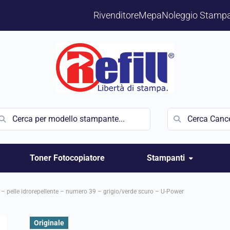
Rivenditore
Mepa
Noleggio Stampa
Toner Fotocopiatore
Stampanti
 – pelle idrorepellente – numero 39 – grigio/verde scuro – U-Power
Originale