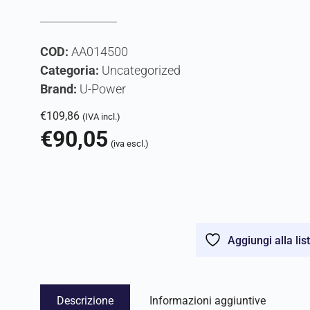
COD:
AA014500
Categoria:
Uncategorized
Brand:
U-Power
€
109,86
(IVA incl.)
€
90,05
(iva escl.)
Aggiungi alla lis
Descrizione
Informazioni aggiuntive