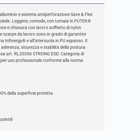
alluminio e sistema antiperforazione Save & Flex
l piede. Leggere, comode, con tomaia in PUTEK®
ne e chiusura con lacci e soffietto di nylon
te scarpe da lavoro sono in grado di garantire
a Infinergy® e all’intersuola in PU espanso. Il
 aderenza, sicurezza e stabilità della postura.
bassa art. RL20356 STRONG ESD. Categoria di
a per uso professionale conforme alla norma
 della superficie protetta
point®