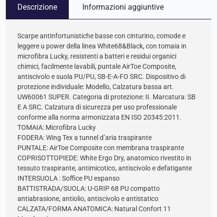
Descrizione
Informazioni aggiuntive
Scarpe antinfortunistiche basse con cinturino, comode e
leggere u power della linea White68&Black, con tomaia in
microfibra Lucky, resistenti a batteri e residui organici
chimici, facilmente lavabili, puntale AirToe Composite,
antiscivolo e suola PU/PU, SB-E-A-FO SRC. Dispositivo di
protezione individuale: Modello, Calzatura bassa art.
UW60061 SUPER. Categoria di protezione: II. Marcatura: SB
E A SRC. Calzatura di sicurezza per uso professionale
conforme alla norma armonizzata EN ISO 20345:2011.
TOMAIA: Microfibra Lucky
FODERA: Wing Tex a tunnel d’aria traspirante
PUNTALE: AirToe Composite con membrana traspirante
COPRISOTTOPIEDE: White Ergo Dry, anatomico rivestito in
tessuto traspirante, antimicotico, antiscivolo e defatigante
INTERSUOLA : Soffice PU espanso
BATTISTRADA/SUOLA: U-GRIP 68 PU compatto
antiabrasione, antiolio, antiscivolo e antistatico
CALZATA/FORMA ANATOMICA: Natural Confort 11