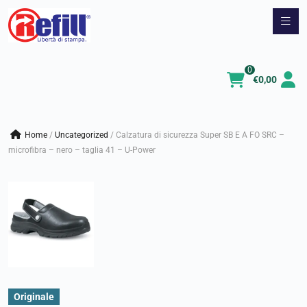
Vai
al
contenuto
0
€
0,00
Home
/
uncategorized
/
Calzatura di sicurezza Super SB E A FO SRC –
microfibra – nero – taglia 41 – U-Power
Originale