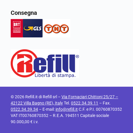
Consegna
© 2026 Refill.it di Refill srl –
Via Fornaciari Chittoni 25/27 –
42122 Villa Bagno (RE), Italy
Tel.
0522.34.39.11
– Fax.
0522.34.39.34
– E-mail:
info@refill.it
C.F. e P.I. 00760870352
VAT IT00760870352 – R.E.A. 194511 Capitale sociale
90.000,00 € i.v.