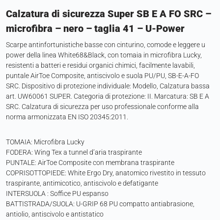
Calzatura di sicurezza Super SB E A FO SRC –
microfibra – nero – taglia 41 – U-Power
Scarpe antinfortunistiche basse con cinturino, comode e leggere u
power della linea White68&Black, con tomaia in microfibra Lucky,
resistenti a batteri e residui organici chimici, facilmente lavabili,
puntale AirToe Composite, antiscivolo e suola PU/PU, SB-E-A-FO
SRC. Dispositivo di protezione individuale: Modello, Calzatura bassa
art. UW60061 SUPER. Categoria di protezione: II. Marcatura: SB E A
SRC. Calzatura di sicurezza per uso professionale conforme alla
norma armonizzata EN ISO 20345:2011.
TOMAIA: Microfibra Lucky
FODERA: Wing Tex a tunnel d’aria traspirante
PUNTALE: AirToe Composite con membrana traspirante
COPRISOTTOPIEDE: White Ergo Dry, anatomico rivestito in tessuto
traspirante, antimicotico, antiscivolo e defatigante
INTERSUOLA : Soffice PU espanso
BATTISTRADA/SUOLA: U-GRIP 68 PU compatto antiabrasione,
antiolio, antiscivolo e antistatico