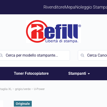
Rivenditore
Mepa
Noleggio Stampa
Toner Fotocopiatore
Stampanti
taglia XL – grigio/verde – U-Power
Originale