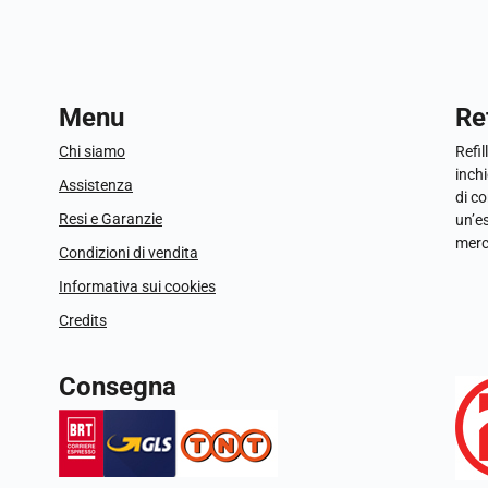
Menu
Ref
Chi siamo
Refil
inchi
Assistenza
di c
Resi e Garanzie
un’e
merc
Condizioni di vendita
Informativa sui cookies
Credits
Consegna