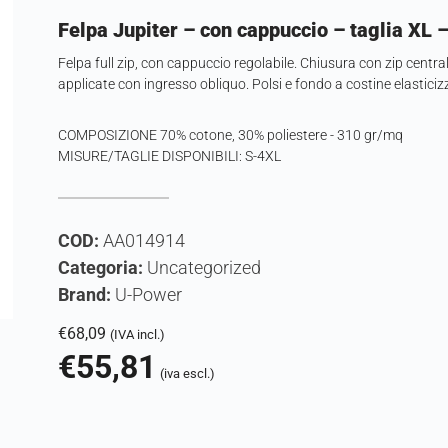
Felpa Jupiter – con cappuccio – taglia XL 
Felpa full zip, con cappuccio regolabile. Chiusura con zip centr
applicate con ingresso obliquo. Polsi e fondo a costine elasticizza
COMPOSIZIONE 70% cotone, 30% poliestere - 310 gr/mq
MISURE/TAGLIE DISPONIBILI: S-4XL
COD:
AA014914
Categoria:
Uncategorized
Brand:
U-Power
€
68,09
(IVA incl.)
€
55,81
(iva escl.)