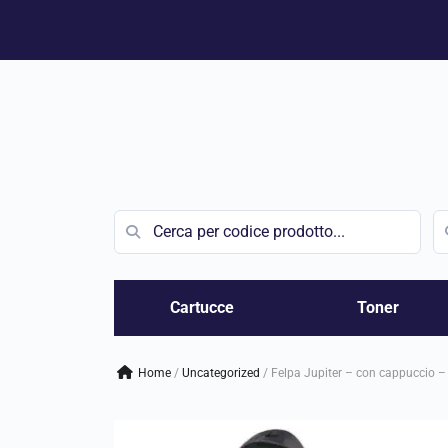
Vai
al
contenuto
Cartucce
Toner
Home
/
uncategorized
/
Felpa Jupiter – con cappuccio – 