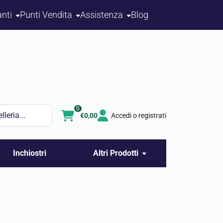
nti
Punti Vendita
Assistenza
Blog
0
€
0,00
Accedi o registrati
Inchiostri
Altri Prodotti