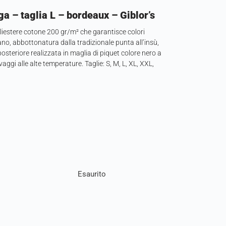
a – taglia L – bordeaux – Giblor’s
liestere cotone 200 gr/m² che garantisce colori
eano, abbottonatura dalla tradizionale punta all’insù,
osteriore realizzata in maglia di piquet colore nero a
aggi alle alte temperature. Taglie: S, M, L, XL, XXL,
Esaurito