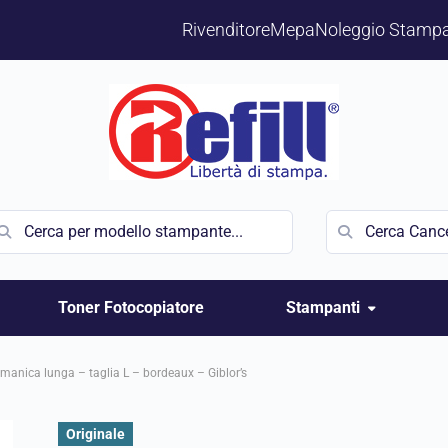
Rivenditore
Mepa
Noleggio Stampa
Toner Fotocopiatore
Stampanti
anica lunga – taglia L – bordeaux – Giblor’s
Originale