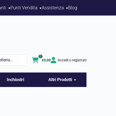
nti
Punti Vendita
Assistenza
Blog
0
€
0,00
Accedi o registrati
Inchiostri
Altri Prodotti