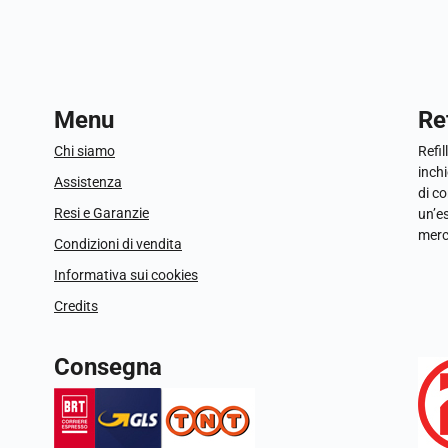
Menu
Ref
Chi siamo
Refil
inchi
Assistenza
di c
Resi e Garanzie
un’e
merc
Condizioni di vendita
Informativa sui cookies
Credits
Consegna