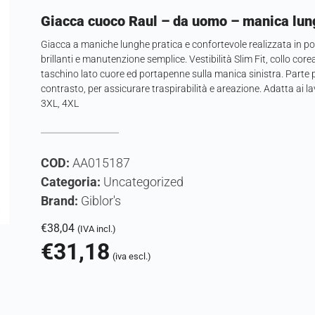
Giacca cuoco Raul – da uomo – manica lung
Giacca a maniche lunghe pratica e confortevole realizzata in po
brillanti e manutenzione semplice. Vestibilità Slim Fit, collo cor
taschino lato cuore ed portapenne sulla manica sinistra. Parte p
contrasto, per assicurare traspirabilità e areazione. Adatta ai lav
3XL, 4XL
COD:
AA015187
Categoria:
Uncategorized
Brand:
Giblor's
€
38,04
(IVA incl.)
€
31,18
(iva escl.)