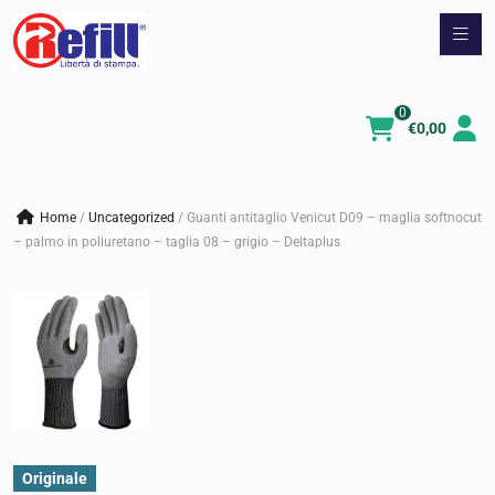
Vai
al
contenuto
0
€
0,00
Home
/
uncategorized
/
Guanti antitaglio Venicut D09 – maglia softnocut
– palmo in poliuretano – taglia 08 – grigio – Deltaplus
Originale