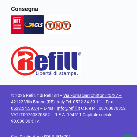
Consegna
© 2026 Refill.it di Refill srl –
Via Fornaciari Chittoni 25/27 –
42122 Villa Bagno (RE), Italy
Tel.
0522.34.39.11
– Fax.
0522.34.39.34
– E-mail:
info@refill.it
C.F. e P.I. 00760870352
VAT IT00760870352 – R.E.A. 194511 Capitale sociale
90.000,00 € i.v.
Cod Destinatario SDI: SUBM70N