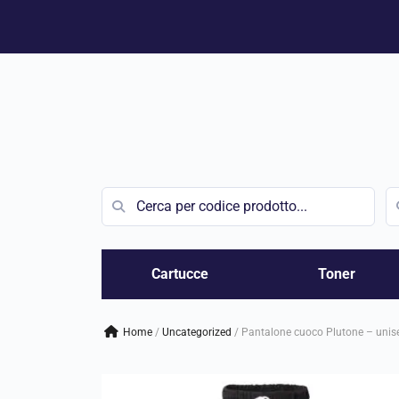
Vai
al
contenuto
Cartucce
Toner
Home
/
uncategorized
/
Pantalone cuoco Plutone – unisex