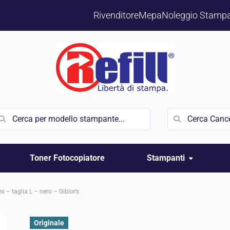
Rivenditore
Mepa
Noleggio Stampa
Toner Fotocopiatore
Stampanti
 – taglia L – nero – Giblor’s
Originale