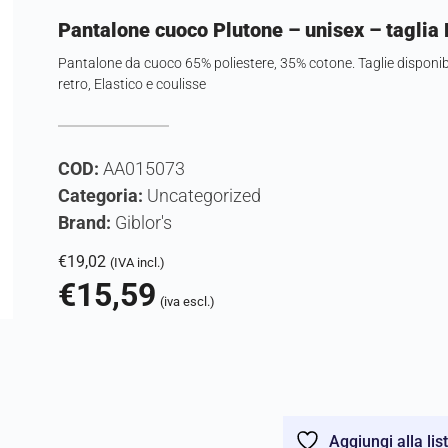
Pantalone cuoco Plutone – unisex – taglia L
Pantalone da cuoco 65% poliestere, 35% cotone. Taglie disponibili:
retro, Elastico e coulisse
COD:
AA015073
Categoria:
Uncategorized
Brand:
Giblor's
€
19,02
(IVA incl.)
€
15,59
(iva escl.)
Aggiungi alla lis