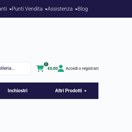
nti
Punti Vendita
Assistenza
Blog
0
€
0,00
Accedi o registrati
Inchiostri
Altri Prodotti