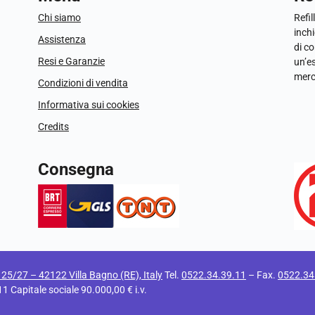
Chi siamo
Refil
inchi
Assistenza
di c
Resi e Garanzie
un’e
merc
Condizioni di vendita
Informativa sui cookies
Credits
Consegna
i 25/27 – 42122 Villa Bagno (RE), Italy
Tel.
0522.34.39.11
– Fax.
0522.34
apitale sociale 90.000,00 € i.v.