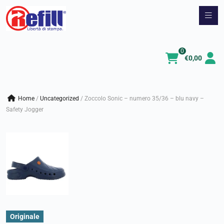
Vai
al
contenuto
0
€
0,00
Home
/
uncategorized
/
Zoccolo Sonic – numero 35/36 – blu navy –
Safety Jogger
Originale