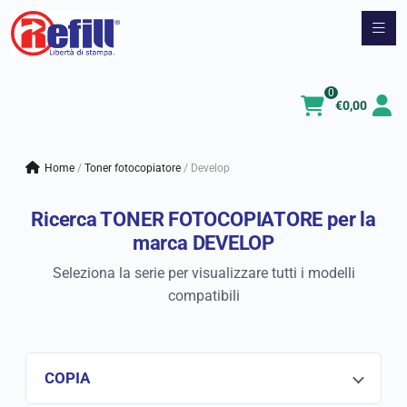
Vai
al
contenuto
0
€
0,00
Home
/
Toner fotocopiatore
/
Develop
Ricerca TONER FOTOCOPIATORE per la
marca DEVELOP
Seleziona la serie per visualizzare tutti i modelli
compatibili
COPIA