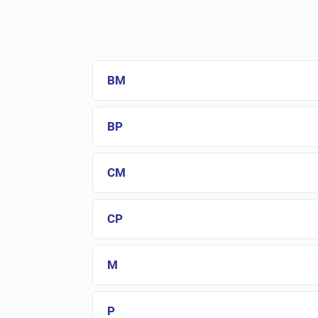
BM
BP
CM
CP
M
P