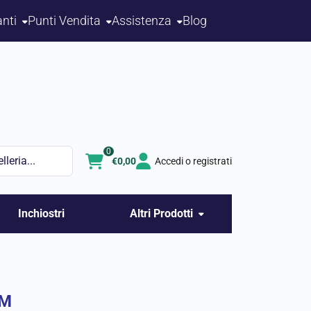
nti
Punti Vendita
Assistenza
Blog
0
€
0,00
Accedi o registrati
Inchiostri
Altri Prodotti
UM