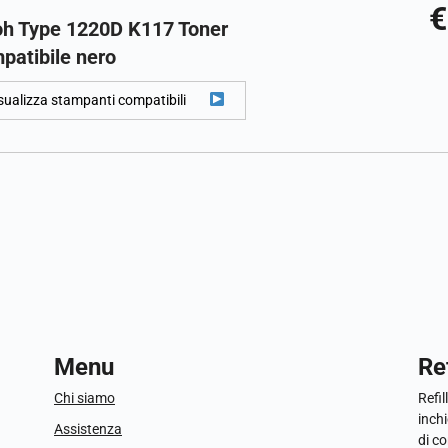
€
oh Type 1220D K117 Toner
patibile nero
sualizza stampanti compatibili
Menu
Ref
Chi siamo
Refil
inchi
Assistenza
di c