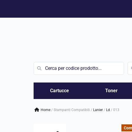
Vai
al
contenuto
Cartucce
Toner
Home
/
Stampanti Compatibili
/
lanier
/
ld
/
013
Com