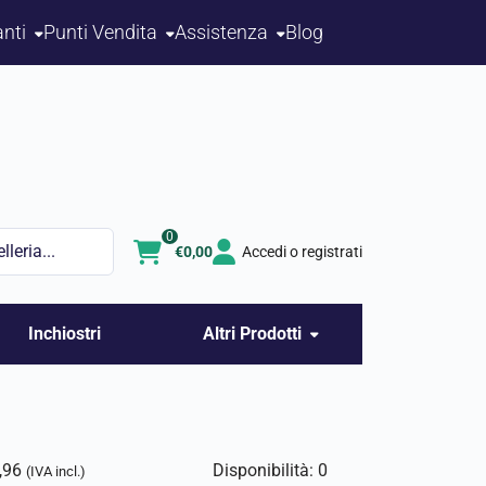
nti
Punti Vendita
Assistenza
Blog
0
€
0,00
Accedi o registrati
Inchiostri
Altri Prodotti
,96
Disponibilità: 0
(IVA incl.)