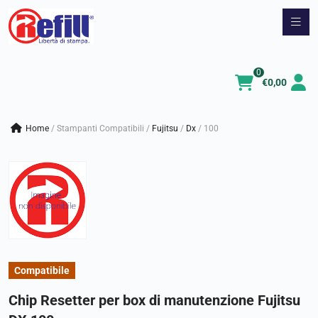
Vai
al
contenuto
0
€
0,00
Home
/
Stampanti Compatibili
/
fujitsu
/
dx
/
100
Compatibile
Chip Resetter per box di manutenzione Fujitsu