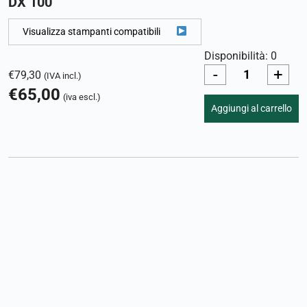
DX 100
Visualizza stampanti compatibili
Disponibilità: 0
-
+
€
79,30
(IVA incl.)
€
65,00
(iva escl.)
Aggiungi al carrello