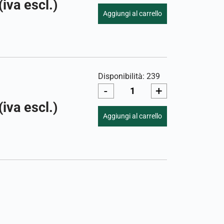
(iva escl.)
Aggiungi al carrello
Disponibilità: 239
-
+
(iva escl.)
Aggiungi al carrello