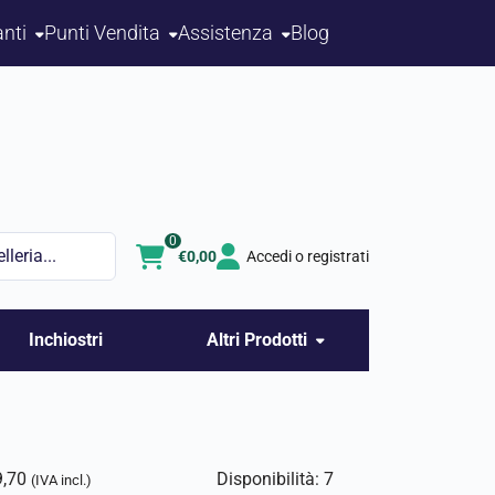
nti
Punti Vendita
Assistenza
Blog
0
€
0,00
Accedi o registrati
Inchiostri
Altri Prodotti
9,70
Disponibilità: 7
(IVA incl.)