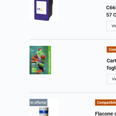
C665
57 C
Vi
Com
Cart
fogl
Vi
In offerta!
Compatibil
Flacone 