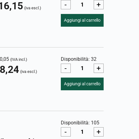
16,15
-
+
(iva escl.)
Aggiungi al carrello
0,05
Disponibilità: 32
(IVA incl.)
8,24
-
+
(iva escl.)
Aggiungi al carrello
Disponibilità: 105
-
+