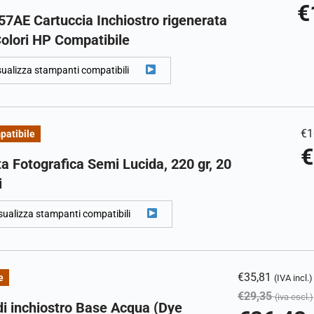
€
7AE Cartuccia Inchiostro rigenerata
olori HP Compatibile
sualizza stampanti compatibili
€
1
patibile
€
a Fotografica Semi Lucida, 220 gr, 20
i
sualizza stampanti compatibili
€
35,81
e
(IVA incl.)
€
29,35
(iva escl.)
di inchiostro Base Acqua (Dye