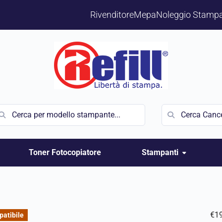
Rivenditore
Mepa
Noleggio Stampa
Toner Fotocopiatore
Stampanti
€
1
atibile