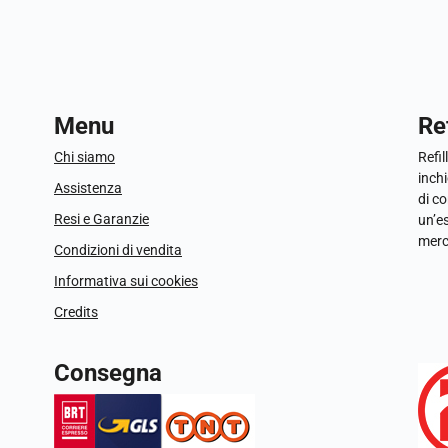
Menu
Ref
Chi siamo
Refil
inchi
Assistenza
di c
Resi e Garanzie
un’e
merc
Condizioni di vendita
Informativa sui cookies
Credits
Consegna