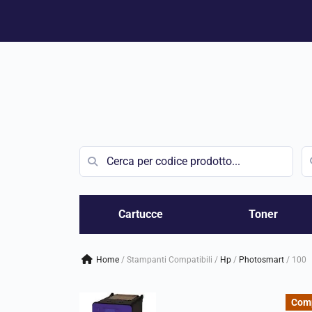
Vai
al
contenuto
Cartucce
Toner
Home
/
Stampanti Compatibili
/
hp
/
photosmart
/
100
Comp