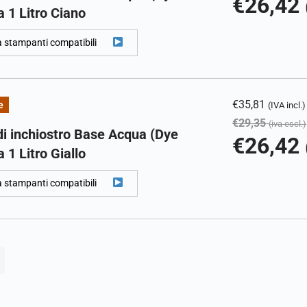
€
26,42
 1 Litro Ciano
a stampanti compatibili
€
35,81
e
(IVA incl.)
€
29,35
(iva escl.)
di inchiostro Base Acqua (Dye
€
26,42
 1 Litro Giallo
a stampanti compatibili