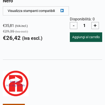
Nero
Visualizza stampanti compatibili
Disponibilità: 0
-
+
€
35,81
(IVA incl.)
€
29,35
(iva escl.)
€
26,42
Aggiungi al carrello
(iva escl.)