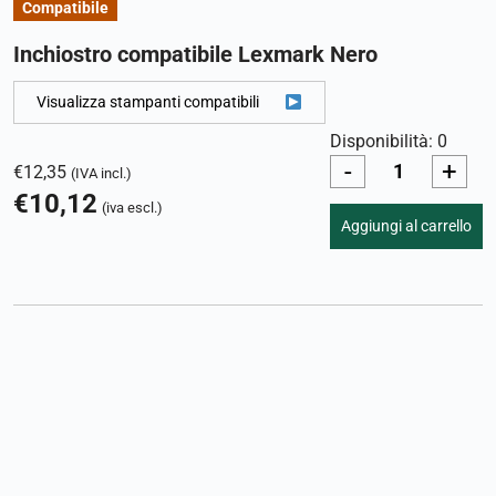
Compatibile
Inchiostro compatibile Lexmark Nero
Visualizza stampanti compatibili
Disponibilità: 0
-
+
€
12,35
(IVA incl.)
€
10,12
(iva escl.)
Aggiungi al carrello