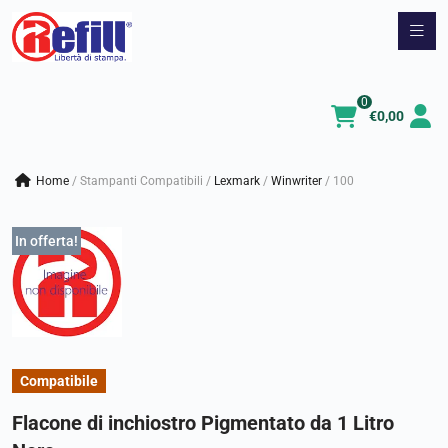
Vai
al
contenuto
0
€
0,00
Home
/
Stampanti Compatibili
/
lexmark
/
winwriter
/
100
In offerta!
Compatibile
Flacone di inchiostro Pigmentato da 1 Litro