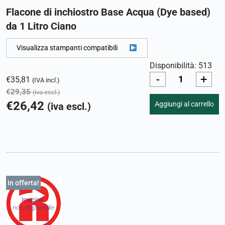
Flacone di inchiostro Base Acqua (Dye based)
da 1 Litro Ciano
Visualizza stampanti compatibili
Disponibilità: 513
-
+
€
35,81
(IVA incl.)
€
29,35
(iva escl.)
€
26,42
Aggiungi al carrello
(iva escl.)
In offerta!