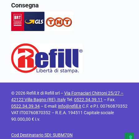
Consegna
© 2026 Refill.it di Refill srl –
Via Fornaciari Chittoni 25/27 –
42122 Villa Bagno (RE), Italy
Tel.
0522.34.39.11
– Fax.
0522.34.39.34
– E-mail:
info@refill.it
C.F. e P.I. 00760870352
VAT IT00760870352 – R.E.A. 194511 Capitale sociale
90.000,00 € i.v.
Cod Destinatario SDI: SUBM70N