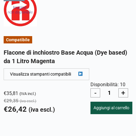
Compatibile
Flacone di inchiostro Base Acqua (Dye based)
da 1 Litro Magenta
Visualizza stampanti compatibili
Disponibilità: 10
-
+
€
35,81
(IVA incl.)
€
29,35
(iva escl.)
€
26,42
Aggiungi al carrello
(iva escl.)