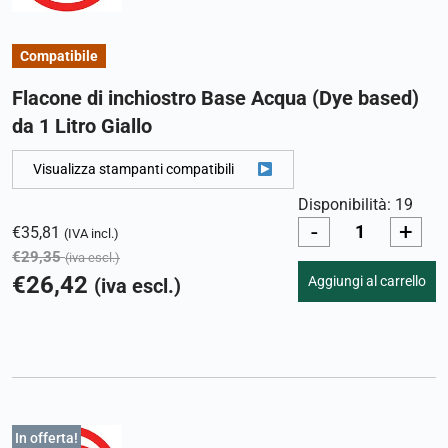
Compatibile
Flacone di inchiostro Base Acqua (Dye based)
da 1 Litro Giallo
Visualizza stampanti compatibili
Disponibilità: 19
-
+
€
35,81
(IVA incl.)
€
29,35
(iva escl.)
€
26,42
Aggiungi al carrello
(iva escl.)
In offerta!