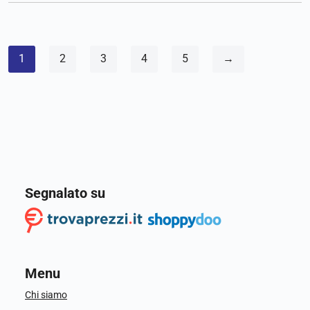
1
2
3
4
5
→
Segnalato su
Menu
Chi siamo