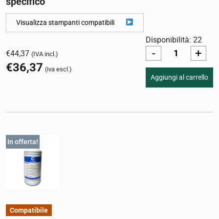
specifico
Visualizza stampanti compatibili
Disponibilità: 22
-
+
€
44,37
(IVA incl.)
€
36,37
(iva escl.)
Aggiungi al carrello
In offerta!
Compatibile