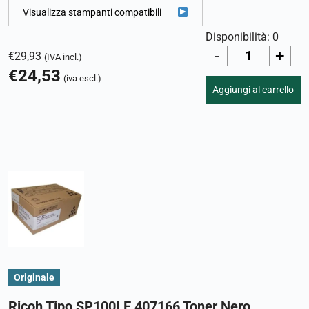
Visualizza stampanti compatibili
Disponibilità: 0
-
+
€
29,93
(IVA incl.)
€
24,53
(iva escl.)
Aggiungi al carrello
Originale
Ricoh Tipo SP100LE 407166 Toner Nero