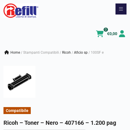
Vai
al
contenuto
0
€
0,00
Home
/
Stampanti Compatibili
/
ricoh
/
aficio sp
/
100SF e
Compatibile
Ricoh – Toner – Nero – 407166 – 1.200 pag