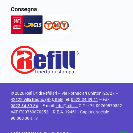
Consegna
© 2026 Refill.it di Refill srl –
Via Fornaciari Chittoni 25/27 –
42122 Villa Bagno (RE), Italy
Tel.
0522.34.39.11
– Fax.
0522.34.39.34
– E-mail:
info@refill.it
C.F. e P.I. 00760870352
VAT IT00760870352 – R.E.A. 194511 Capitale sociale
90.000,00 € i.v.