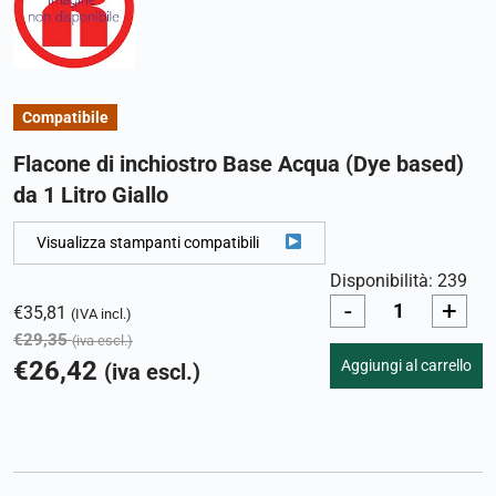
Compatibile
Flacone di inchiostro Base Acqua (Dye based)
da 1 Litro Giallo
Visualizza stampanti compatibili
Disponibilità: 239
-
+
€
35,81
(IVA incl.)
€
29,35
(iva escl.)
€
26,42
Aggiungi al carrello
(iva escl.)