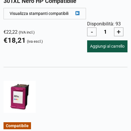
301XL Nero HP Compatibile
Visualizza stampanti compatibili
Disponibilità: 93
-
+
€
22,22
(IVA incl.)
€
18,21
(iva escl.)
Aggiungi al carrello
Compatibile