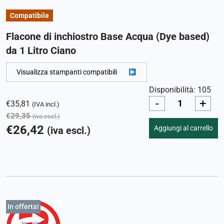
Compatibile
Flacone di inchiostro Base Acqua (Dye based)
da 1 Litro Ciano
Visualizza stampanti compatibili
Disponibilità: 105
-
+
€
35,81
(IVA incl.)
€
29,35
(iva escl.)
€
26,42
Aggiungi al carrello
(iva escl.)
In offerta!