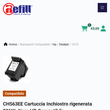
Vai
al
contenuto
0
€
0,00
Home
/
Stampanti Compatibili
/
hp
/
deskjet
/
1010
Compatibile
CH563EE Cartuccia Inchiostro rigenerata