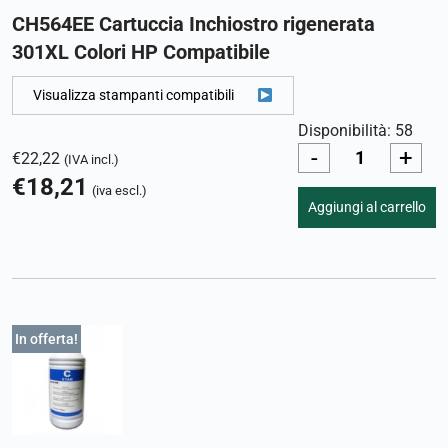
CH564EE Cartuccia Inchiostro rigenerata
301XL Colori HP Compatibile
Visualizza stampanti compatibili
Disponibilità: 58
-
+
€
22,22
(IVA incl.)
€
18,21
(iva escl.)
Aggiungi al carrello
In offerta!