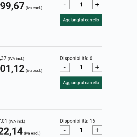
99,67
-
+
(iva escl.)
Aggiungi al carrello
,37
Disponibilità: 6
(IVA incl.)
01,12
-
+
(iva escl.)
Aggiungi al carrello
7,01
Disponibilità: 16
(IVA incl.)
22,14
-
+
(iva escl.)