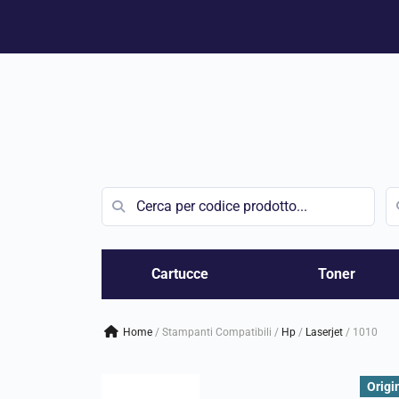
Vai
al
contenuto
Cartucce
Toner
Home
/
Stampanti Compatibili
/
hp
/
laserjet
/
1010
Origi