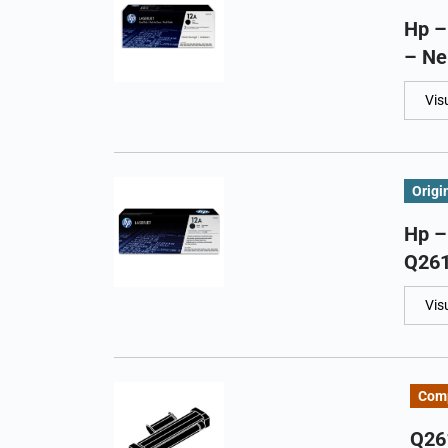
Hp –
– Ne
Vis
Origi
Hp –
Q261
Vis
Comp
Q26