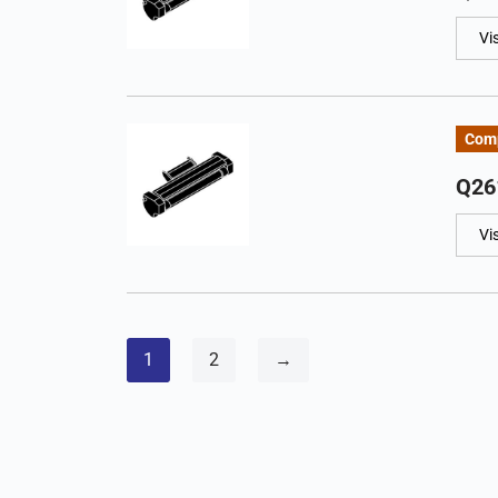
Vi
Comp
Q26
Vi
1
2
→