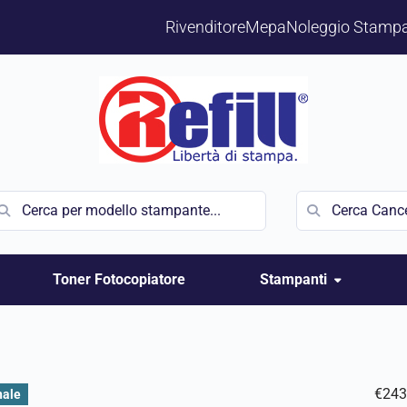
Rivenditore
Mepa
Noleggio Stampa
Toner Fotocopiatore
Stampanti
€
243
nale