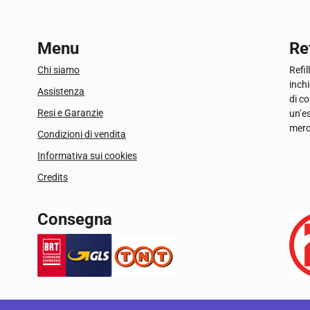
Menu
Ref
Chi siamo
Refil
inchi
Assistenza
di c
Resi e Garanzie
un’e
merc
Condizioni di vendita
Informativa sui cookies
Credits
Consegna