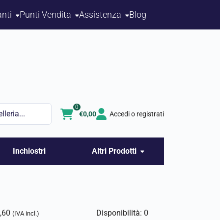
nti
Punti Vendita
Assistenza
Blog
0
€
0,00
Accedi o registrati
Inchiostri
Altri Prodotti
,60
Disponibilità: 0
(IVA incl.)