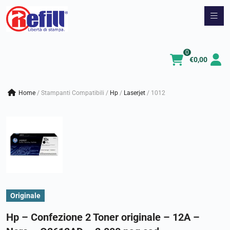
Vai
al
contenuto
0
€
0,00
Home
/
Stampanti Compatibili
/
hp
/
laserjet
/
1012
Originale
Hp – Confezione 2 Toner originale – 12A –