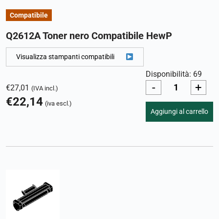
Compatibile
Q2612A Toner nero Compatibile HewP
Visualizza stampanti compatibili
Disponibilità: 69
-
+
€
27,01
(IVA incl.)
€
22,14
(iva escl.)
Aggiungi al carrello