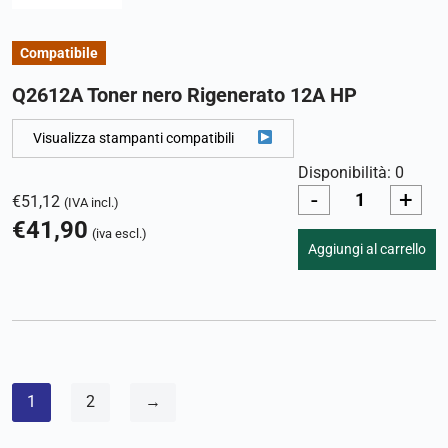
Compatibile
Q2612A Toner nero Rigenerato 12A HP
Visualizza stampanti compatibili
Disponibilità: 0
-
+
€
51,12
(IVA incl.)
€
41,90
(iva escl.)
Aggiungi al carrello
1
2
→