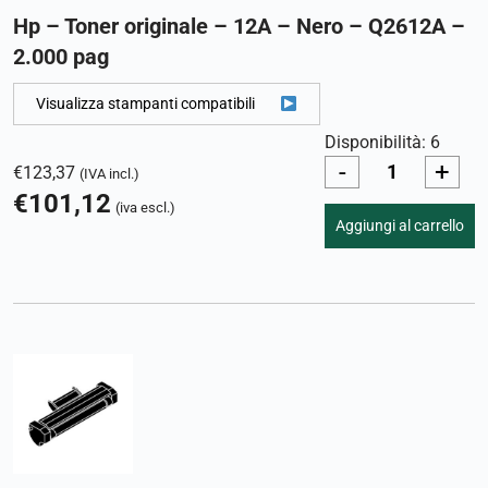
Hp – Toner originale – 12A – Nero – Q2612A –
2.000 pag
Visualizza stampanti compatibili
Disponibilità: 6
-
+
€
123,37
(IVA incl.)
€
101,12
(iva escl.)
Aggiungi al carrello