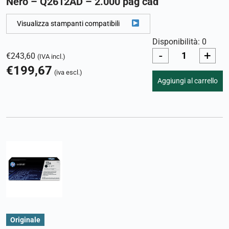
Nero – Q2612AD – 2.000 pag cad
Visualizza stampanti compatibili
Disponibilità: 0
-
+
€
243,60
(IVA incl.)
€
199,67
(iva escl.)
Aggiungi al carrello
Originale