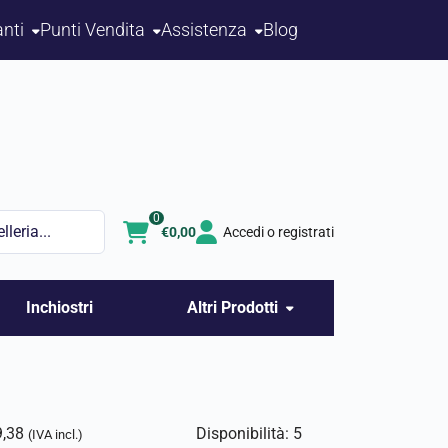
nti
Punti Vendita
Assistenza
Blog
0
€
0,00
Accedi o registrati
Inchiostri
Altri Prodotti
9,38
Disponibilità: 5
(IVA incl.)