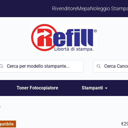
Rivenditore
Mepa
Noleggio Stampa
Toner Fotocopiatore
Stampanti
6
€
2
atibile