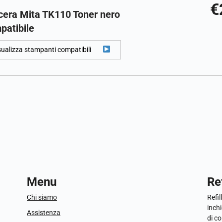
€
cera Mita TK110 Toner nero
patibile
sualizza stampanti compatibili
Menu
Ref
Chi siamo
Refil
inchi
Assistenza
di c