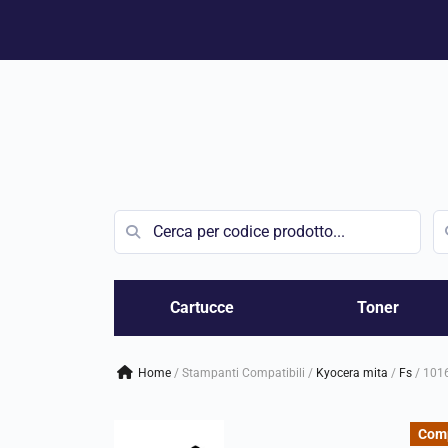
Vai
al
contenuto
Cartucce
Toner
Home
/
Stampanti Compatibili
/
kyocera mita
/
fs
/
101
Comp