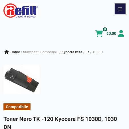
Vai
al
contenuto
0
€
0,00
Home
/
Stampanti Compatibili
/
kyocera mita
/
fs
/
1030D
Compatibile
Toner Nero TK -120 Kyocera FS 1030D, 1030
DN