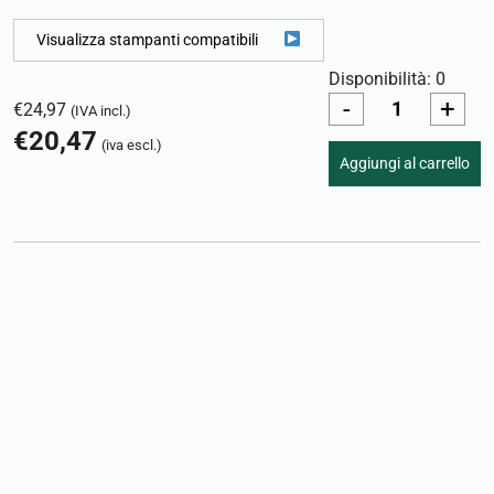
Visualizza stampanti compatibili
Disponibilità: 0
-
+
€
24,97
(IVA incl.)
€
20,47
(iva escl.)
Aggiungi al carrello