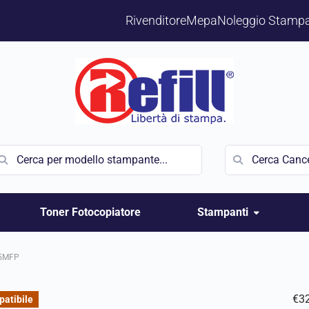
Rivenditore
Mepa
Noleggio Stampa
Toner Fotocopiatore
Stampanti
5MFP
€
3
atibile