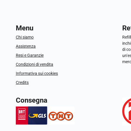
Menu
Ref
Chi siamo
Refil
inchi
Assistenza
di c
Resi e Garanzie
un’e
merc
Condizioni di vendita
Informativa sui cookies
Credits
Consegna