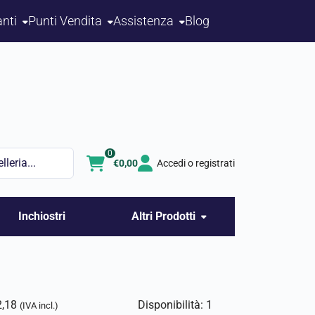
nti
Punti Vendita
Assistenza
Blog
0
€
0,00
Accedi o registrati
Inchiostri
Altri Prodotti
2,18
Disponibilità: 1
(IVA incl.)