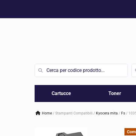
Vai
al
contenuto
Cartucce
Toner
Home
/
Stampanti Compatibili
/
kyocera mita
/
fs
/
103
Comp