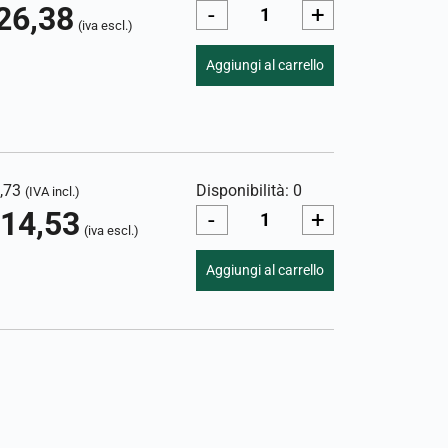
26,38
-
+
(iva escl.)
Aggiungi al carrello
,73
Disponibilità: 0
(IVA incl.)
14,53
-
+
(iva escl.)
Aggiungi al carrello