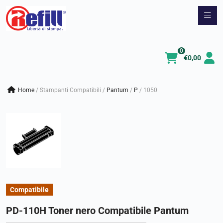
Vai
al
contenuto
0
€
0,00
Home
/
Stampanti Compatibili
/
pantum
/
p
/
1050
Compatibile
PD-110H Toner nero Compatibile Pantum