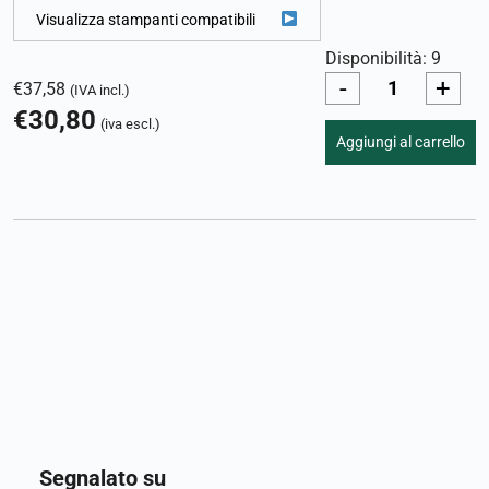
Visualizza stampanti compatibili
Disponibilità: 9
-
+
€
37,58
(IVA incl.)
€
30,80
(iva escl.)
Aggiungi al carrello
Segnalato su