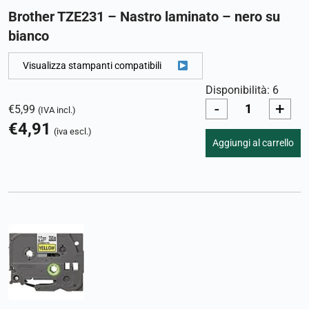
Brother TZE231 – Nastro laminato – nero su
bianco
Visualizza stampanti compatibili
Disponibilità: 6
-
+
€
5,99
(IVA incl.)
€
4,91
(iva escl.)
Aggiungi al carrello