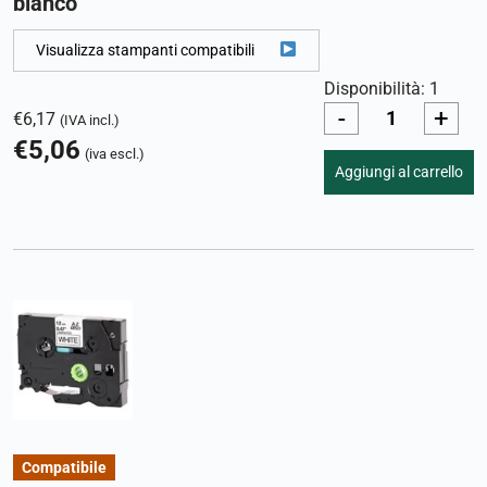
bianco
Visualizza stampanti compatibili
Disponibilità: 1
-
+
€
6,17
(IVA incl.)
€
5,06
(iva escl.)
Aggiungi al carrello
Compatibile