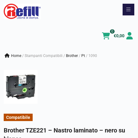
Vai
al
contenuto
0
€
0,00
Home
/
Stampanti Compatibili
/
brother
/
pt
/
1090
Compatibile
Brother TZE221 – Nastro laminato – nero su