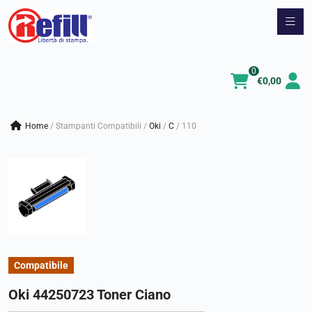
Vai
al
contenuto
0
€
0,00
Home
/
Stampanti Compatibili
/
oki
/
c
/
110
Compatibile
Oki 44250723 Toner Ciano