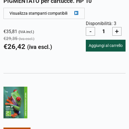
PIGMENTATO per cartucce. HP 10
Visualizza stampanti compatibili
Disponibilità: 3
-
+
€
35,81
(IVA incl.)
€
29,35
(iva escl.)
€
26,42
Aggiungi al carrello
(iva escl.)