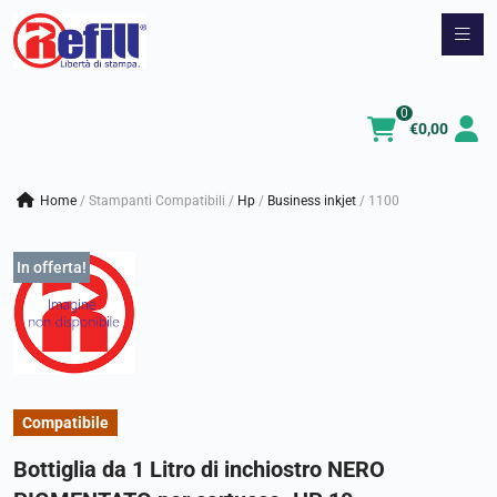
Vai
al
contenuto
0
€
0,00
Home
/
Stampanti Compatibili
/
hp
/
business inkjet
/
1100
In offerta!
Compatibile
Bottiglia da 1 Litro di inchiostro NERO