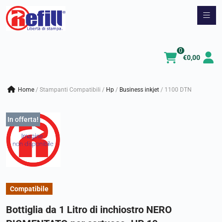
Vai
al
contenuto
0
€
0,00
Home
/
Stampanti Compatibili
/
hp
/
business inkjet
/
1100 DTN
In offerta!
Compatibile
Bottiglia da 1 Litro di inchiostro NERO