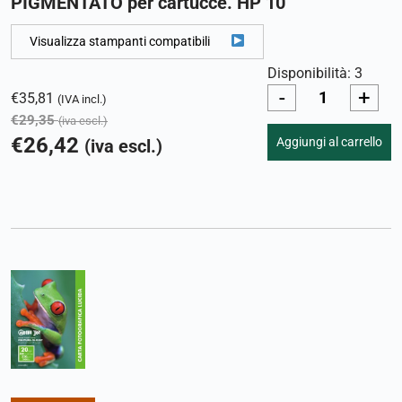
PIGMENTATO per cartucce. HP 10
Visualizza stampanti compatibili
Disponibilità: 3
-
+
€
35,81
(IVA incl.)
€
29,35
(iva escl.)
€
26,42
Aggiungi al carrello
(iva escl.)