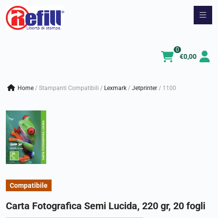
Vai
al
contenuto
0
€
0,00
Home
/
Stampanti Compatibili
/
lexmark
/
jetprinter
/
1100
Compatibile
Carta Fotografica Semi Lucida, 220 gr, 20 fogli