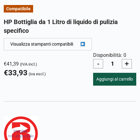
Compatibile
HP Bottiglia da 1 Litro di liquido di pulizia
specifico
Visualizza stampanti compatibili
Disponibilità: 0
-
+
€
41,39
(IVA incl.)
€
33,93
(iva escl.)
Aggiungi al carrello