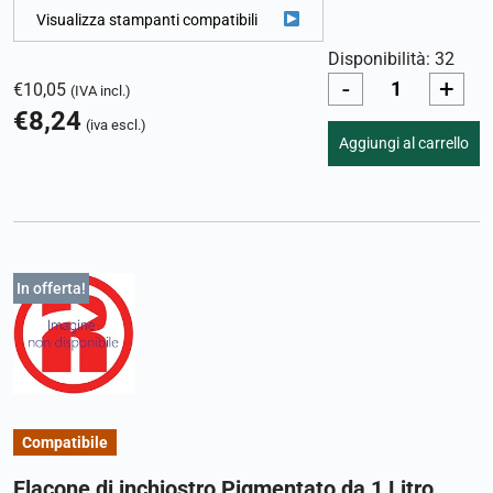
Visualizza stampanti compatibili
Disponibilità: 32
-
+
€
10,05
(IVA incl.)
€
8,24
(iva escl.)
Aggiungi al carrello
In offerta!
Compatibile
Flacone di inchiostro Pigmentato da 1 Litro