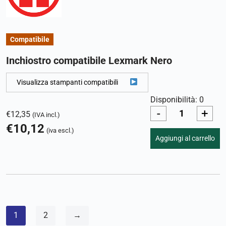
Compatibile
Inchiostro compatibile Lexmark Nero
Visualizza stampanti compatibili
Disponibilità: 0
-
+
€
12,35
(IVA incl.)
€
10,12
(iva escl.)
Aggiungi al carrello
1
2
→