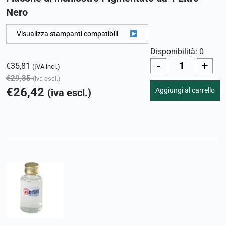
Nero
Visualizza stampanti compatibili
Disponibilità: 0
-
+
€
35,81
(IVA incl.)
€
29,35
(iva escl.)
€
26,42
Aggiungi al carrello
(iva escl.)