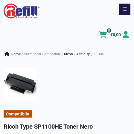
Vai
al
contenuto
0
€
0,00
Home
/
Stampanti Compatibili
/
ricoh
/
aficio sp
/
1100S
Compatibile
Ricoh Type SP1100HE Toner Nero