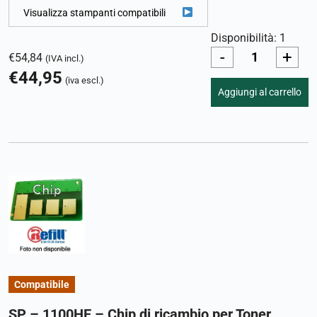
Visualizza stampanti compatibili
Disponibilità: 1
-
+
€
54,84
(IVA incl.)
€
44,95
(iva escl.)
Aggiungi al carrello
Compatibile
SP – 1100HE – Chip di ricambio per Toner