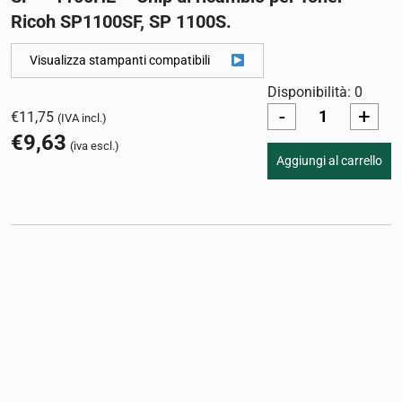
Ricoh SP1100SF, SP 1100S.
Visualizza stampanti compatibili
Disponibilità: 0
-
+
€
11,75
(IVA incl.)
€
9,63
(iva escl.)
Aggiungi al carrello