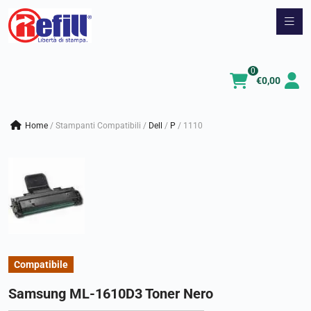
Vai
al
contenuto
0
€
0,00
Home
/
Stampanti Compatibili
/
dell
/
p
/
1110
Compatibile
Samsung ML-1610D3 Toner Nero