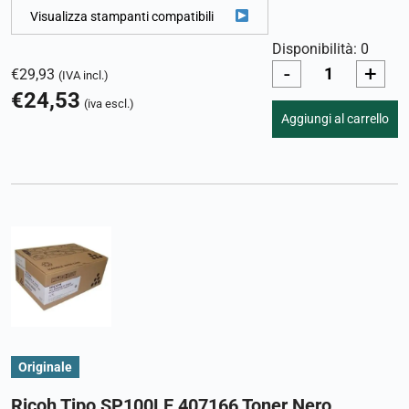
Visualizza stampanti compatibili
Disponibilità: 0
-
+
€
29,93
(IVA incl.)
€
24,53
(iva escl.)
Aggiungi al carrello
Originale
Ricoh Tipo SP100LE 407166 Toner Nero