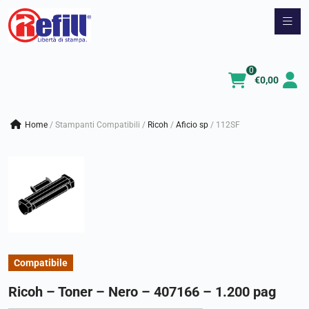
Vai
al
contenuto
0
€
0,00
Home
/
Stampanti Compatibili
/
ricoh
/
aficio sp
/
112SF
Compatibile
Ricoh – Toner – Nero – 407166 – 1.200 pag