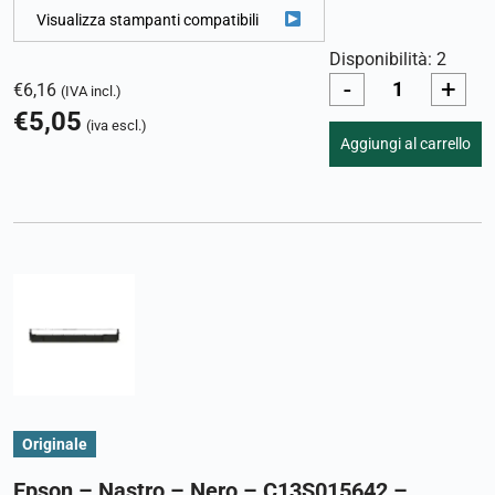
Visualizza stampanti compatibili
Disponibilità: 2
-
+
€
6,16
(IVA incl.)
€
5,05
(iva escl.)
Aggiungi al carrello
Originale
Epson – Nastro – Nero – C13S015642 –