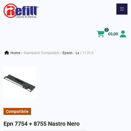
Vai
al
contenuto
0
€
0,00
Home
/
Stampanti Compatibili
/
epson
/
lx
/
1170 II
Compatibile
Epn 7754 + 8755 Nastro Nero