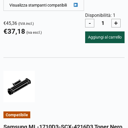
Visualizza stampanti compatibili
Disponibilità: 1
-
+
€
45,36
(IVA incl.)
€
37,18
(iva escl.)
Aggiungi al carrello
Compatibile
Samsung ML-1710D3-SCX-4216D3 Toner Nero