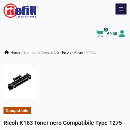
Vai
al
contenuto
0
€
0,00
Home
/
Stampanti Compatibili
/
ricoh
/
aficio
/
1170L
Compatibile
Ricoh K163 Toner nero Compatibile Type 1275