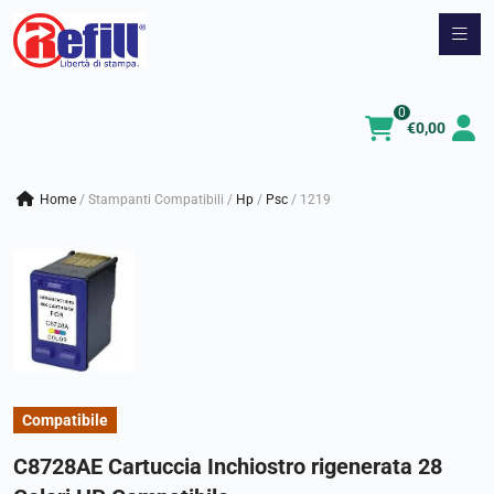
Vai
al
contenuto
0
€
0,00
Home
/
Stampanti Compatibili
/
hp
/
psc
/
1219
Compatibile
C8728AE Cartuccia Inchiostro rigenerata 28