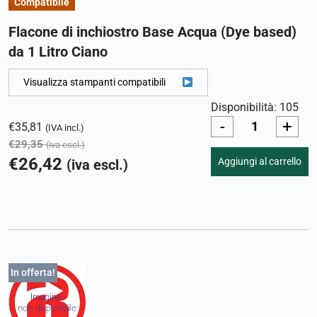
Compatibile
Flacone di inchiostro Base Acqua (Dye based)
da 1 Litro Ciano
Visualizza stampanti compatibili
Disponibilità: 105
-
+
€
35,81
(IVA incl.)
€
29,35
(iva escl.)
€
26,42
Aggiungi al carrello
(iva escl.)
In offerta!