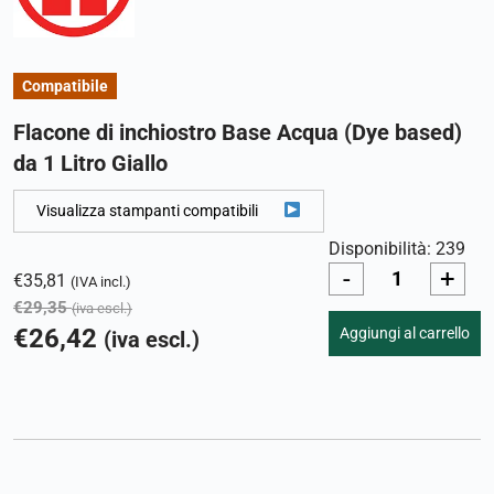
Compatibile
Flacone di inchiostro Base Acqua (Dye based)
da 1 Litro Giallo
Visualizza stampanti compatibili
Disponibilità: 239
-
+
€
35,81
(IVA incl.)
€
29,35
(iva escl.)
€
26,42
Aggiungi al carrello
(iva escl.)