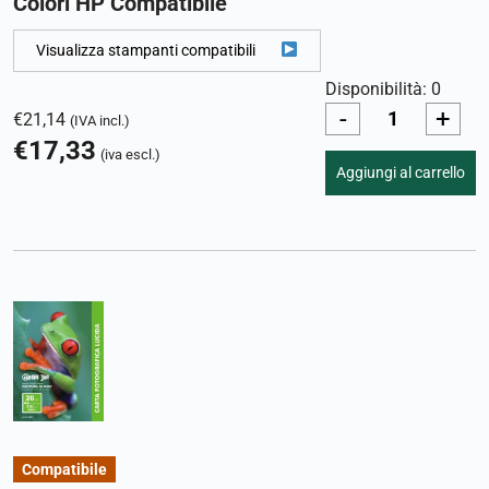
Colori HP Compatibile
Visualizza stampanti compatibili
Disponibilità: 0
-
+
€
21,14
(IVA incl.)
€
17,33
(iva escl.)
Aggiungi al carrello
Compatibile