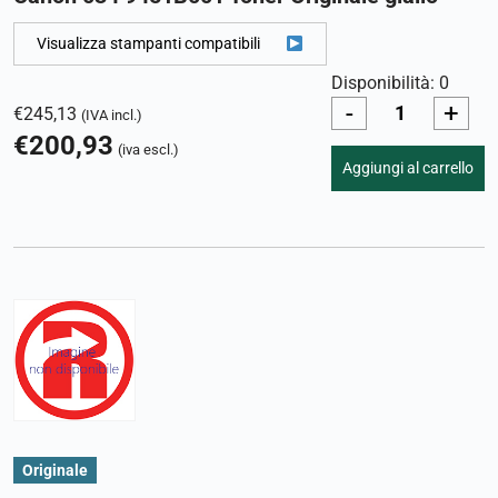
Visualizza stampanti compatibili
Disponibilità: 0
-
+
€
245,13
(IVA incl.)
€
200,93
(iva escl.)
Aggiungi al carrello
Originale