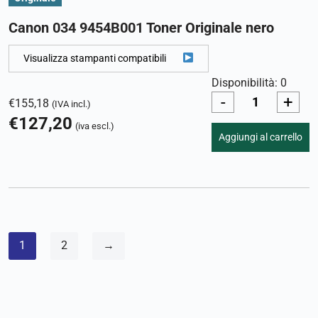
Canon 034 9454B001 Toner Originale nero
Visualizza stampanti compatibili
Disponibilità: 0
-
+
€
155,18
(IVA incl.)
€
127,20
(iva escl.)
Aggiungi al carrello
1
2
→