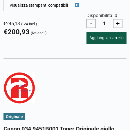
Visualizza stampanti compatibili
Disponibilità: 0
-
+
€
245,13
(IVA incl.)
€
200,93
(iva escl.)
Aggiungi al carrello
Originale
Canon 034 9451B001 Toner Originale giallo