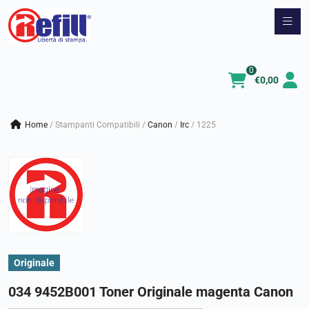
Vai
al
contenuto
0
€
0,00
Home
/
Stampanti Compatibili
/
canon
/
irc
/
1225
Originale
034 9452B001 Toner Originale magenta Canon