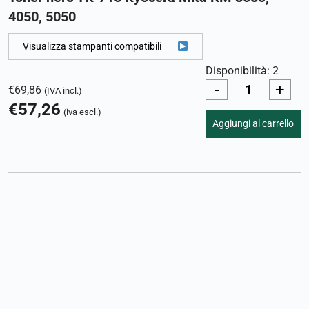
4050, 5050
Visualizza stampanti compatibili
Disponibilità: 2
-
+
€
69,86
(IVA incl.)
€
57,26
(iva escl.)
Aggiungi al carrello