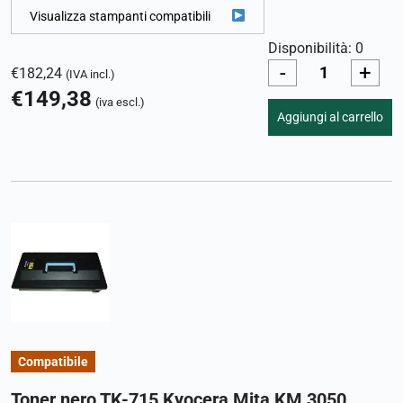
Visualizza stampanti compatibili
Disponibilità: 0
-
+
€
182,24
(IVA incl.)
€
149,38
(iva escl.)
Aggiungi al carrello
Compatibile
Toner nero TK-715 Kyocera Mita KM 3050,