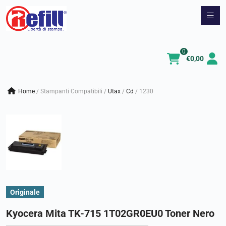
Vai
al
contenuto
0
€
0,00
Home
/
Stampanti Compatibili
/
utax
/
cd
/
1230
Originale
Kyocera Mita TK-715 1T02GR0EU0 Toner Nero