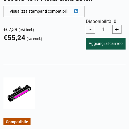
Visualizza stampanti compatibili
Disponibilità: 0
-
+
€
67,39
(IVA incl.)
€
55,24
(iva escl.)
Aggiungi al carrello
Compatibile