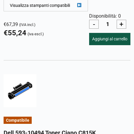
Visualizza stampanti compatibili
Disponibilità: 0
-
+
€
67,39
(IVA incl.)
€
55,24
(iva escl.)
Aggiungi al carrello
Compatibile
Dell 593-10494 Toner Ciano C815K