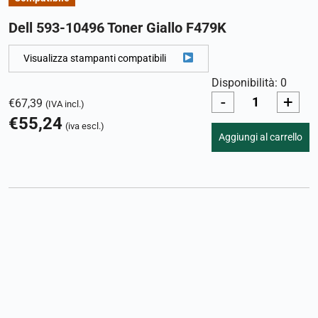
Dell 593-10496 Toner Giallo F479K
Visualizza stampanti compatibili
Disponibilità: 0
-
+
€
67,39
(IVA incl.)
€
55,24
(iva escl.)
Aggiungi al carrello