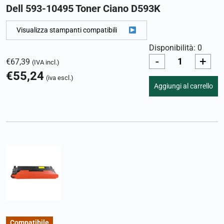
Dell 593-10495 Toner Ciano D593K
Visualizza stampanti compatibili
Disponibilità: 0
-
+
€
67,39
(IVA incl.)
€
55,24
(iva escl.)
Aggiungi al carrello
Compatibile