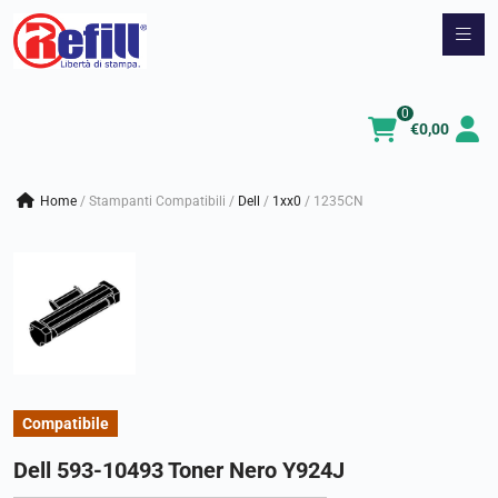
Vai
al
contenuto
0
€
0,00
Home
/
Stampanti Compatibili
/
dell
/
1xx0
/
1235CN
Compatibile
Dell 593-10493 Toner Nero Y924J