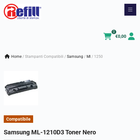
Vai
al
contenuto
0
€
0,00
Home
/
Stampanti Compatibili
/
samsung
/
ml
/
1250
Compatibile
Samsung ML-1210D3 Toner Nero