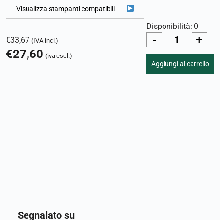
Visualizza stampanti compatibili
Disponibilità: 0
-
+
€
33,67
(IVA incl.)
€
27,60
(iva escl.)
Aggiungi al carrello
Segnalato su