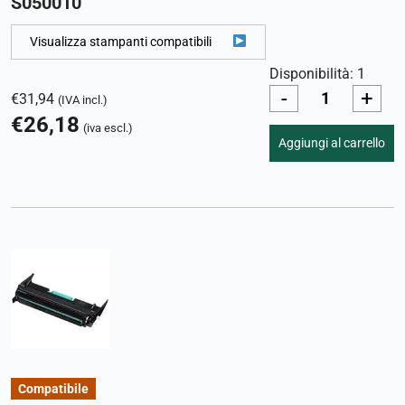
S050010
Visualizza stampanti compatibili
Disponibilità: 1
-
+
€
31,94
(IVA incl.)
€
26,18
(iva escl.)
Aggiungi al carrello
Compatibile