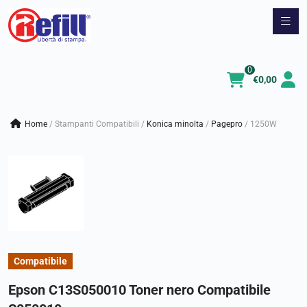
Vai
al
contenuto
0
€
0,00
Home
/
Stampanti Compatibili
/
konica minolta
/
pagepro
/
1250W
Compatibile
Epson C13S050010 Toner nero Compatibile