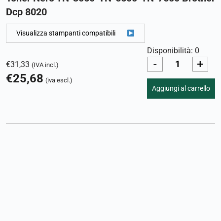
Dcp 8020
Visualizza stampanti compatibili
Disponibilità: 0
-
+
€
31,33
(IVA incl.)
€
25,68
(iva escl.)
Aggiungi al carrello