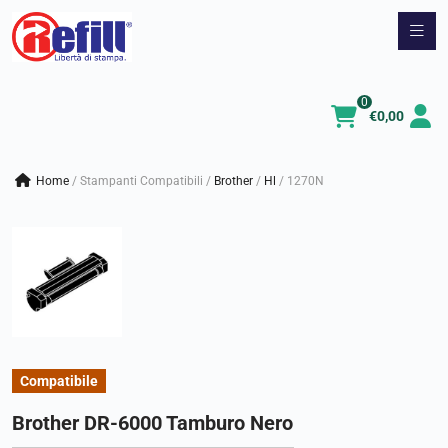
Vai
al
contenuto
0
€
0,00
Home
/
Stampanti Compatibili
/
brother
/
hl
/
1270N
Compatibile
Brother DR-6000 Tamburo Nero