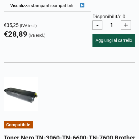
Visualizza stampanti compatibili
Disponibilità: 0
-
+
€
35,25
(IVA incl.)
€
28,89
(iva escl.)
Aggiungi al carrello
Compatibile
Toner Nero TN-3060-TN-6600-TN-7600 Brother