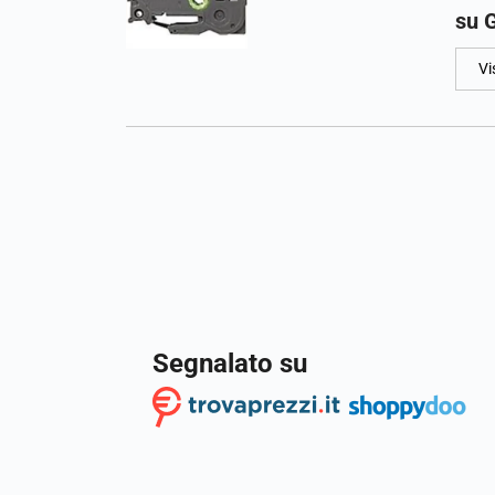
su G
Vi
Segnalato su