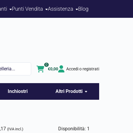
nti
Punti Vendita
Assistenza
Blog
0
€
0,00
Accedi o registrati
Inchiostri
Altri Prodotti
,17
Disponibilità: 1
(IVA incl.)