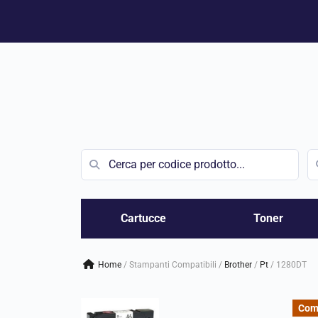
Vai
al
contenuto
Cartucce
Toner
Home
/
Stampanti Compatibili
/
brother
/
pt
/
1280DT
Com