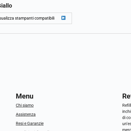
iallo
sualizza stampanti compatibili
Menu
Ref
Chi siamo
Refil
inchi
Assistenza
di c
Resi e Garanzie
un’e
merc