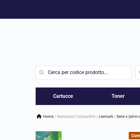
Vai
al
contenuto
Cartucce
Toner
Home
/
Stampanti Compatibili
/
lexmark
/
serie x (all-in
Com