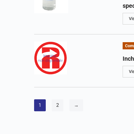
spec
Vi
Comp
Inch
Vi
1
2
→