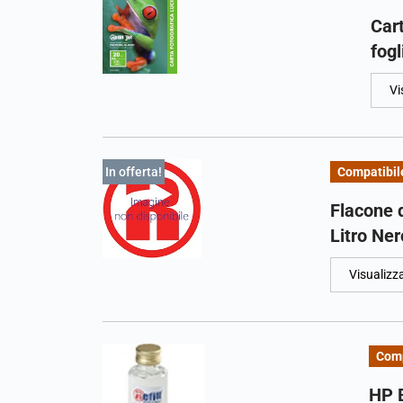
Cart
fogl
Vi
In offerta!
Compatibil
Flacone 
Litro Ner
Visualizz
Comp
HP B