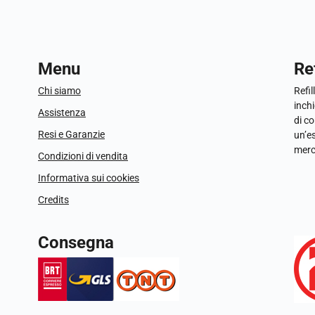
Menu
Ref
Chi siamo
Refil
inchi
Assistenza
di c
Resi e Garanzie
un’e
merc
Condizioni di vendita
Informativa sui cookies
Credits
Consegna