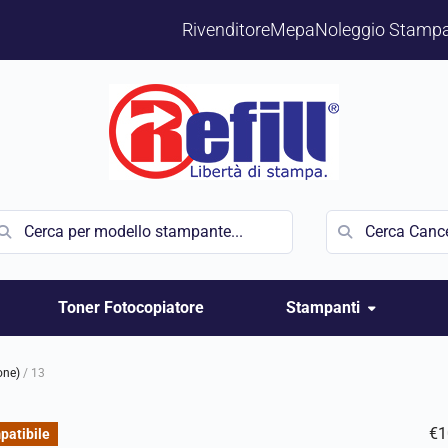
Rivenditore
Mepa
Noleggio Stampa
Toner Fotocopiatore
Stampanti
-one)
/
13
€
1
patibile