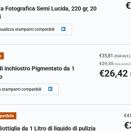
€
a Fotografica Semi Lucida, 220 gr, 20
i
sualizza stampanti compatibili
€
35,81
e
(IVA incl.)
€
29,35
(iva escl.)
di inchiostro Pigmentato da 1
€
26,42
o
a stampanti compatibili
€
4
atibile
€
ottiglia da 1 Litro di liquido di pulizia